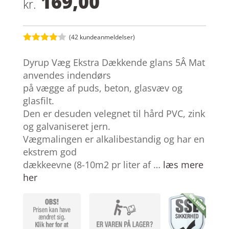
169,00
kr.
(
42
kundeanmeldelser)
Bedømt
som
4
Dyrup Væg Ekstra Dækkende glans 5Â Mat
ud af 5
baseret
anvendes indendørs
på
på vægge af puds, beton, glasvæv og
kundebed
ømmelse
glasfilt.
r
Den er desuden velegnet til hård PVC, zink
og galvaniseret jern.
Vægmalingen er alkalibestandig og har en
ekstrem god
dækkeevne (8-10m2 pr liter af …
læs mere
her