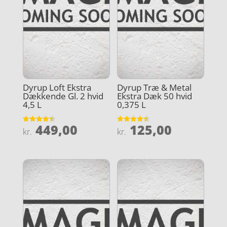
Dyrup Loft Ekstra
Dyrup Træ & Metal
Dækkende Gl. 2 hvid
Ekstra Dæk 50 hvid
4,5 L
0,375 L
449,00
125,00
Vurderet
Vurderet
kr.
kr.
4.5
4.5
ud af 5
ud af 5