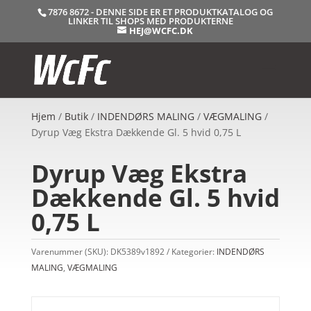
7876 8672 - DENNE SIDE ER ET PRODUKTKATALOG OG
LINKER TIL SHOPS MED PRODUKTERNE
HEJ@WCFC.DK
Hjem
/
Butik
/
INDENDØRS MALING
/
VÆGMALING
/
Dyrup Væg Ekstra Dækkende Gl. 5 hvid 0,75 L
Dyrup Væg Ekstra
Dækkende Gl. 5 hvid
0,75 L
Varenummer (SKU):
DK5389v1892
Kategorier:
INDENDØRS
MALING
,
VÆGMALING