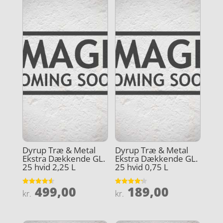
Dyrup Træ & Metal
Dyrup Træ & Metal
Ekstra Dækkende GL.
Ekstra Dækkende GL.
25 hvid 2,25 L
25 hvid 0,75 L
499,00
189,00
Vurderet
Vurderet
kr.
kr.
4.6
4.2
ud af 5
ud af 5