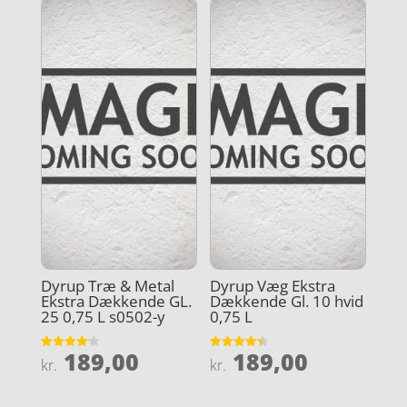
Dyrup Træ & Metal
Dyrup Væg Ekstra
Ekstra Dækkende GL.
Dækkende Gl. 10 hvid
25 0,75 L s0502-y
0,75 L
189,00
189,00
Vurderet
Vurderet
kr.
kr.
4.2
4.4
ud af 5
ud af 5