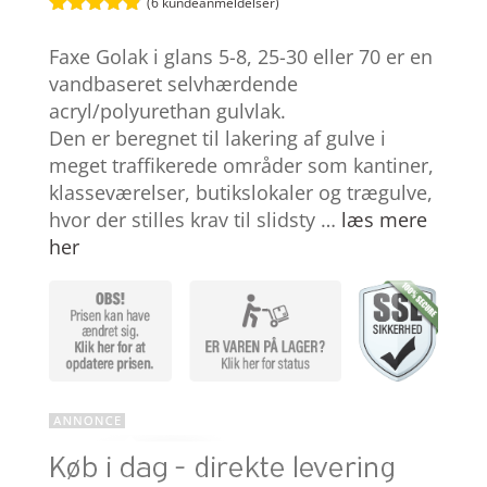
(
6
kundeanmeldelser)
Bedømt
som
4.8
Faxe Golak i glans 5-8, 25-30 eller 70 er en
ud af 5
baseret på
vandbaseret selvhærdende
kundebedøm
acryl/polyurethan gulvlak.
melser
Den er beregnet til lakering af gulve i
meget traffikerede områder som kantiner,
klasseværelser, butikslokaler og trægulve,
hvor der stilles krav til slidsty …
læs mere
her