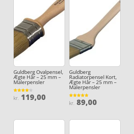
Guldberg Ovalpensel,
Guldberg
Ægte Hår – 25 mm –
Radiatorpensel Kort,
Malerpensler
Ægte Hår – 25 mm –
Malerpensler
119,00
Vurderet
kr.
89,00
4.2
Vurderet
kr.
ud af 5
4.9
ud af 5