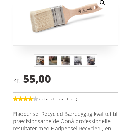
55,00
kr.
(
30
kundeanmeldelser)
Bedømt
som
3.9
Fladpensel Recycled Bæredygtig kvalitet til
ud af 5
baseret
præcisionsarbejde Opnå professionelle
på
resultater med Fladpensel Recycled , en
kundebed