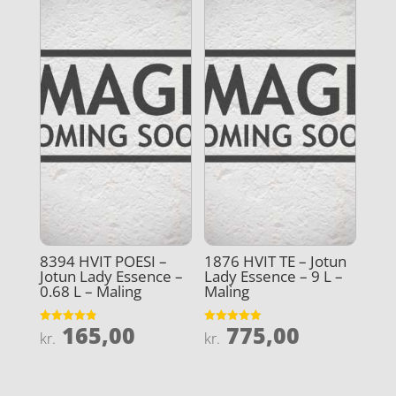
8394 HVIT POESI –
1876 HVIT TE – Jotun
Jotun Lady Essence –
Lady Essence – 9 L –
0.68 L – Maling
Maling
165,00
775,00
Vurderet
Vurderet
kr.
kr.
4.9
4.9
ud af 5
ud af 5