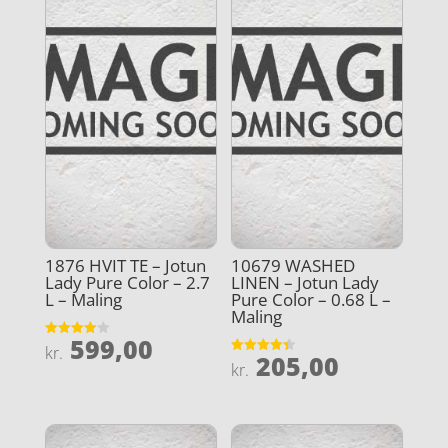
1876 HVIT TE – Jotun
10679 WASHED
Lady Pure Color – 2.7
LINEN – Jotun Lady
L – Maling
Pure Color – 0.68 L –
Maling
599,00
Vurderet
kr.
205,00
4
Vurderet
kr.
ud af 5
4.4
ud af 5