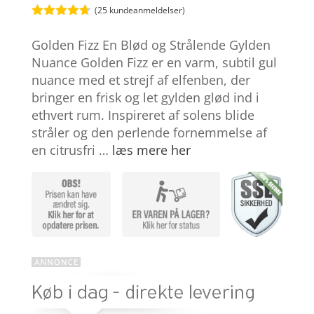
(
25
kundeanmeldelser)
Bedømt
som
4.6
Golden Fizz En Blød og Strålende Gylden
ud af 5
baseret på
Nuance Golden Fizz er en varm, subtil gul
kundebedø
nuance med et strejf af elfenben, der
mmelser
bringer en frisk og let gylden glød ind i
ethvert rum. Inspireret af solens blide
stråler og den perlende fornemmelse af
en citrusfri …
læs mere her