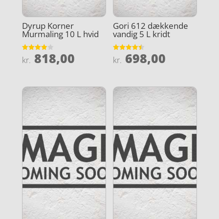
Dyrup Korner
Gori 612 dækkende
Murmaling 10 L hvid
vandig 5 L kridt
818,00
698,00
Vurderet
Vurderet
kr.
kr.
4
4.5
ud af 5
ud af 5