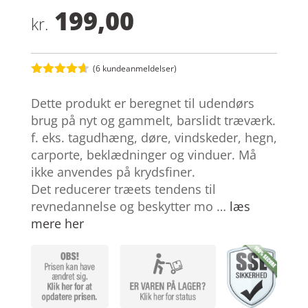
199,00
kr.
(
6
kundeanmeldelser)
Bedømt
som
4.6
Dette produkt er beregnet til udendørs
ud af 5
baseret på
brug på nyt og gammelt, barslidt træværk.
kundebedø
f. eks. tagudhæng, døre, vindskeder, hegn,
mmelser
carporte, beklædninger og vinduer. Må
ikke anvendes på krydsfiner.
Det reducerer træets tendens til
revnedannelse og beskytter mo …
læs
mere her