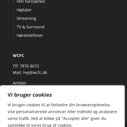
HiFi Forstærker
Højtaler
Streaming
TV & Surround
Høretelefoner
WCFC
Tlf: 7876 8672
Mail:
hej@wcfc.dk
Artikler
Vi bruger cookies
Vi bruger cookies til at forbedre din browseroplevelse,
vise personaliserede annoncer eller indhold og analysere
vores trafik. Ved at klikke på "Accepter alle" giver du
samtykke til vores brug af cookies.