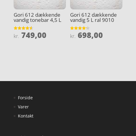
Gori 612 dækkende
Gori 612 dækkende
vandig tonebar 4,5 L
vandig 5 L ral 9010
749,00
698,00
Vurderet
Vurderet
kr.
kr.
4.6
4.2
ud af 5
ud af 5
Forside
Varer
Kontakt