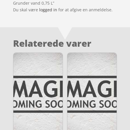
Grunder vand 0,75 L”
Du skal være
logged in
for at afgive en anmeldelse.
Relaterede varer