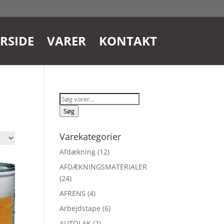
RSIDE
VARER
KONTAKT
Søg
efter:
Søg
Varekategorier
Afdækning
(12)
AFDÆKNINGSMATERIALER
(24)
AFRENS
(4)
Arbejdstape
(6)
AUTOLAK
(2)