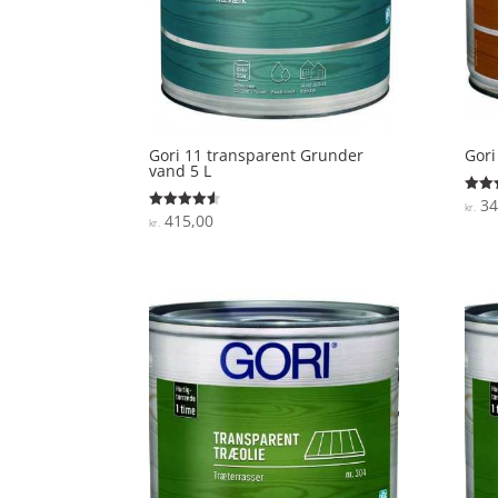
Gori 11 transparent Grunder
Gori
vand 5 L
34
Vurde
kr.
4.7
415,00
Vurderet
kr.
ud af
4.5
ud af 5