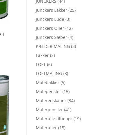
JUNCKERS
(44)
Junckers Lakker
(25)
Junckers Lude
(3)
Junckers Olier
(12)
5 L
Junckers Sæber
(4)
KÆLDER MALING
(3)
Lakker
(3)
LOFT
(6)
LOFTMALING
(8)
Malebakker
(5)
Malepensler
(15)
Maleredskaber
(34)
Malerpensler
(41)
Malerulle tilbehør
(19)
Maleruller
(15)