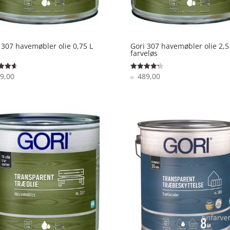
 307 havemøbler olie 0,75 L
Gori 307 havemøbler olie 2,5
farveløs
9,00
489,00
ret
Vurderet
kr.
4.3
 5
ud af 5