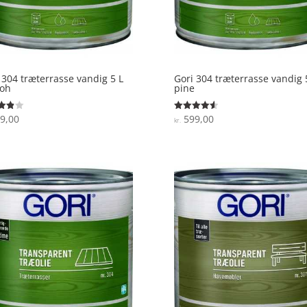
 304 træterrasse vandig 5 L
Gori 304 træterrasse vandig 
toh
pine
9,00
599,00
ret
Vurderet
kr.
4.6
 5
ud af 5