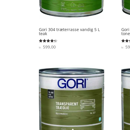
Gori 304 træterrasse vandig 5 L
Gori
teak
ton
599,00
59
Vurderet
Vurde
kr.
kr.
4.3
3.9
ud af 5
ud af