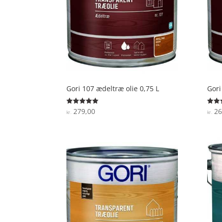
Gori 107 ædeltræ olie 0,75 L
Gori
279,00
26
Vurderet
Vurde
kr.
kr.
5
4.9
ud af 5
ud af