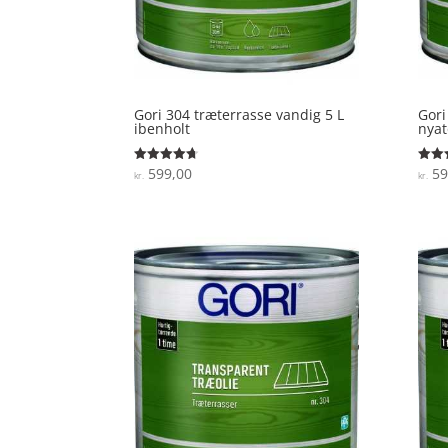
Gori 304 træterrasse vandig 5 L
Gori
ibenholt
nya
599,00
59
Vurderet
Vurde
kr.
kr.
4.7
3.9
ud af 5
ud af