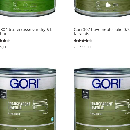
 304 træterrasse vandig 5 L
Gori 307 havemøbler olie 0,7
ebar
farveløs
9,00
199,00
ret
Vurderet
kr.
3.9
 5
ud af 5