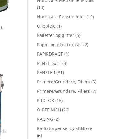
Nordicare Møbelolie & Voks
(13)
Nordicare Rensemidler
(10)
Oliepleje
(1)
 L
Pailetter og glitter
(5)
Papir- og plastikposer
(2)
PAPIRDRAGT
(1)
PENSELSÆT
(3)
PENSLER
(31)
Primere/Grundere, Fillers
(5)
Primere/Grundere, Fillers
(7)
PROTOX
(15)
Q-REFINISH
(26)
RACING
(2)
Radiatorpensel og stikkere
(6)