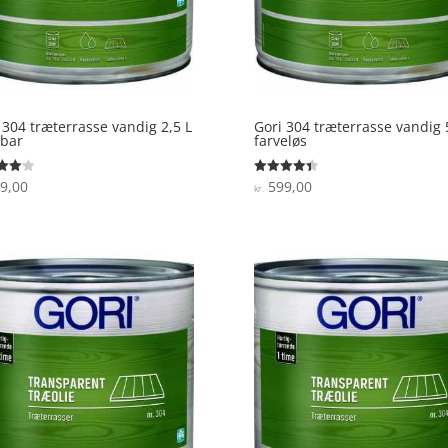
 304 træterrasse vandig 2,5 L
Gori 304 træterrasse vandig 
ebar
farveløs
9,00
599,00
ret
Vurderet
kr.
4.4
 5
ud af 5