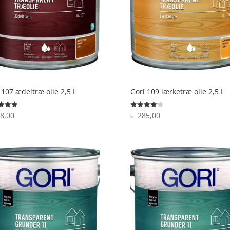
 107 ædeltræ olie 2,5 L
Gori 109 lærketræ olie 2,5 L
8,00
285,00
ret
Vurderet
kr.
4.2
 5
ud af 5