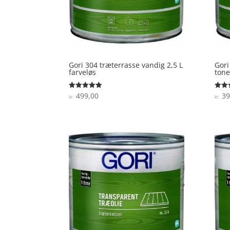
Gori 304 træterrasse vandig 2,5 L
Gori
farveløs
ton
499,00
39
Vurderet
Vurde
kr.
kr.
4.9
4
ud af 5
ud af