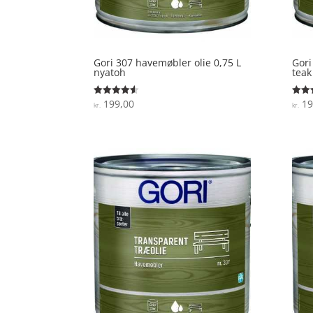
Gori 307 havemøbler olie 0,75 L
Gori
nyatoh
teak
199,00
19
Vurderet
Vurde
kr.
kr.
4.5
4.6
ud af 5
ud af