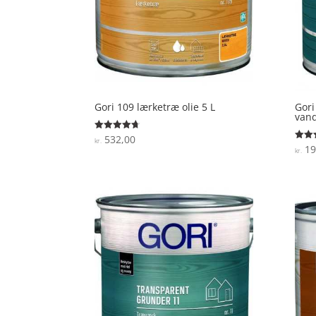
Gori 109 lærketræ olie 5 L
Gori
vand
532,00
Vurderet
kr.
4.7
19
Vurde
kr.
ud af 5
4.6
ud af