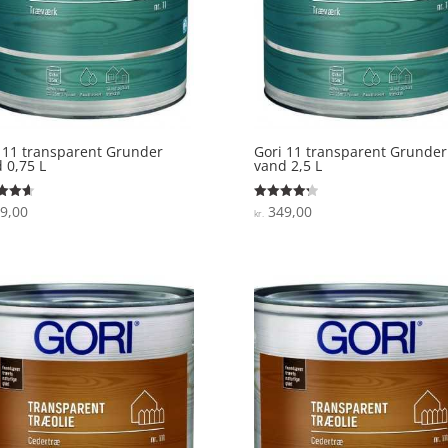
 11 transparent Grunder
Gori 11 transparent Grunder
 0,75 L
vand 2,5 L
9,00
349,00
ret
Vurderet
kr.
4.3
 5
ud af 5