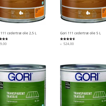
 111 cedertræ olie 2,5 L
Gori 111 cedertræ olie 5 L
9,00
524,00
ret
Vurderet
kr.
4.7
 5
ud af 5