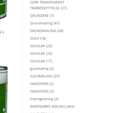
GORI TRANSPARENT
TRÆBESKYTTELSE
(27)
GRUNDERE
(7)
Grundmaling
(47)
GRUNDMALING
(28)
5 L
GULV
(18)
GULVLAK
(22)
GULVLAK
(23)
GULVLAK
(17)
gulvmaling
(3)
GULVMALING
(37)
HANDSKER
(2)
HANDSKER
(3)
Impregnering
(2)
INDENDØRS MALING
(403)