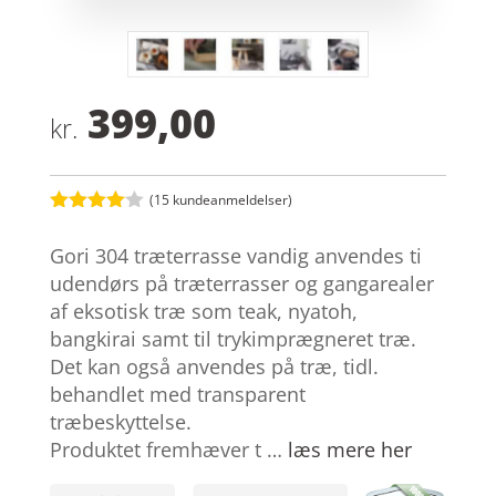
399,00
kr.
(
15
kundeanmeldelser)
Bedømt
som
4
Gori 304 træterrasse vandig anvendes ti
ud af 5
baseret
udendørs på træterrasser og gangarealer
på
af eksotisk træ som teak, nyatoh,
kundebed
ømmelse
bangkirai samt til trykimprægneret træ.
r
Det kan også anvendes på træ, tidl.
behandlet med transparent
træbeskyttelse.
Produktet fremhæver t …
læs mere her