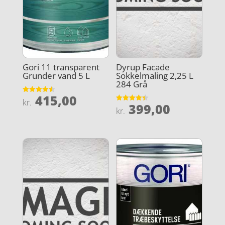
Gori 11 transparent
Dyrup Facade
Grunder vand 5 L
Sokkelmaling 2,25 L
284 Grå
415,00
Vurderet
kr.
399,00
4.5
Vurderet
kr.
ud af 5
4.4
ud af 5