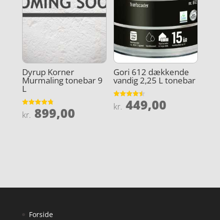
Dyrup Korner
Gori 612 dækkende
Murmaling tonebar 9
vandig 2,25 L tonebar
L
449,00
Vurderet
kr.
899,00
4.5
Vurderet
kr.
ud af 5
4.8
ud af 5
Forside