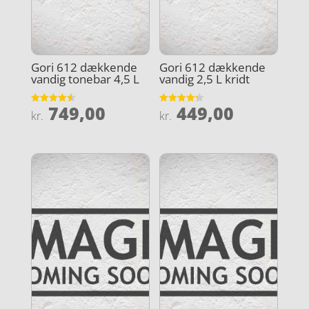
Gori 612 dækkende
Gori 612 dækkende
vandig tonebar 4,5 L
vandig 2,5 L kridt
749,00
449,00
Vurderet
Vurderet
kr.
kr.
4.6
4.3
ud af 5
ud af 5