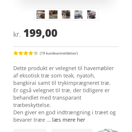
199,00
kr.
(
19
kundeanmeldelser)
Bedømt
som
3.9
Dette produkt er velegnet til havemøbler
ud af 5
baseret
af eksotisk træ som teak, nyatoh,
på
bangkirai samt til trykimprægneret træ.
kundebed
ømmelse
Er også velegnet til træ, der tidligere er
r
behandlet med transparant
træbeskyttelse.
Den giver en god indtrængning i træet og
bevarer træe …
læs mere her