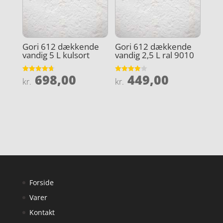
Gori 612 dækkende
Gori 612 dækkende
vandig 5 L kulsort
vandig 2,5 L ral 9010
698,00
449,00
Vurderet
Vurderet
kr.
kr.
4.7
3.9
ud af 5
ud af 5
Forside
Varer
Kontakt