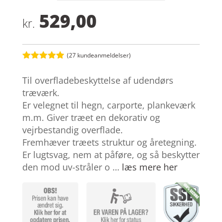
529,00
kr.
(
27
kundeanmeldelser)
Bedømt
som
4.9
Til overfladebeskyttelse af udendørs
ud af 5
baseret på
træværk.
kundebedøm
Er velegnet til hegn, carporte, plankeværk
melser
m.m. Giver træet en dekorativ og
vejrbestandig overflade.
Fremhæver træets struktur og åretegning.
Er lugtsvag, nem at påføre, og så beskytter
den mod uv-stråler o …
læs mere her