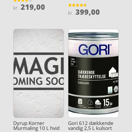
219,00
Vurderet
kr.
399,00
3.8
Vurderet
kr.
ud af 5
4.6
ud af 5
Dyrup Korner
Gori 612 dækkende
Murmaling 10 L hvid
vandig 2,5 L kulsort