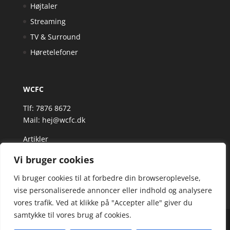
Højtaler
Streaming
TV & Surround
Høretelefoner
WCFC
Tlf: 7876 8672
Mail:
hej@wcfc.dk
Artikler
Vi bruger cookies
Vi bruger cookies til at forbedre din browseroplevelse,
vise personaliserede annoncer eller indhold og analysere
vores trafik. Ved at klikke på "Accepter alle" giver du
samtykke til vores brug af cookies.
Wcfc.dk er siden, der samler et bredt udvalg af