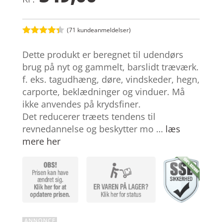
(
71
kundeanmeldelser)
Bedømt
som
4.3
Dette produkt er beregnet til udendørs
ud af 5
baseret
brug på nyt og gammelt, barslidt træværk.
på
f. eks. tagudhæng, døre, vindskeder, hegn,
kundebedø
mmelser
carporte, beklædninger og vinduer. Må
ikke anvendes på krydsfiner.
Det reducerer træets tendens til
revnedannelse og beskytter mo …
læs
mere her