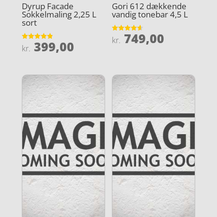
Dyrup Facade
Gori 612 dækkende
Sokkelmaling 2,25 L
vandig tonebar 4,5 L
sort
749,00
Vurderet
kr.
399,00
4.6
Vurderet
kr.
ud af 5
4.9
ud af 5