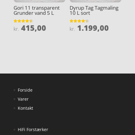
Gori 11 transparent
Dyrup Tag Tagmaling
Grunder vand 5 L
10 L sort
415,00
1.199,00
Vurderet
Vurderet
kr.
kr.
4.5
4.3
ud af 5
ud af 5
Forside
Varer
Kontakt
HiFi Forstærker