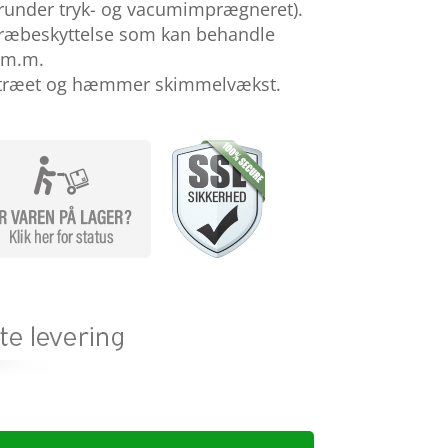
runder tryk- og vacumimprægneret).
 træbeskyttelse som kan behandle
 m.m.
i træet og hæmmer skimmelvækst.