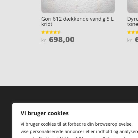
Gori 612 dækkende vandig 5 L
Dyr
kridt
tone
698,00
6
Vurderet
Vurder
kr.
kr.
4.5
4.1
ud af 5
ud af 
Forside
Hi
Vi bruger cookies
Varer
Hø
Vi bruger cookies til at forbedre din browseroplevelse,
Kontakt
St
vise personaliserede annoncer eller indhold og analyser
TV