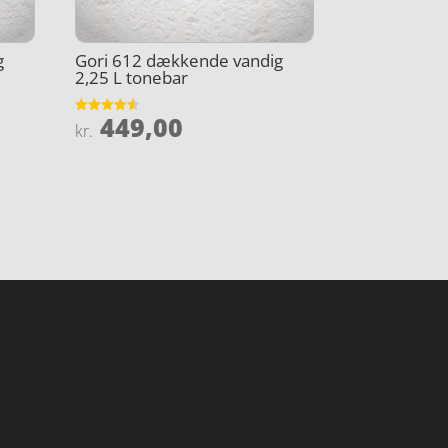
g
Gori 612 dækkende vandig
2,25 L tonebar
449,00
Vurderet
kr.
4.5
ud af 5