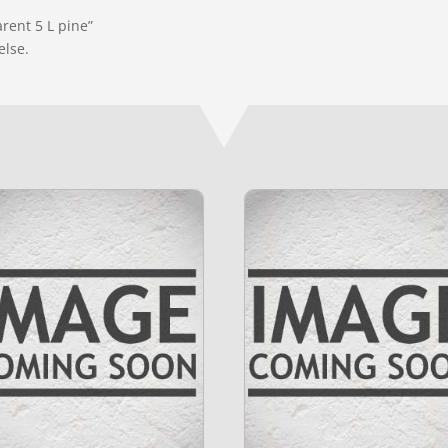
rent 5 L pine”
else.