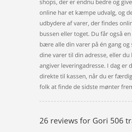
shops, der er endnu bedre og giver
online har et kæmpe udvalg, og de
udbydere af varer, der findes onl
bussen eller toget. Du får også en
bære alle din varer på én gang og s
dine varer til din adresse, eller d
angiver leveringadresse. I dag er d
direkte til kassen, når du er færdi
folk at finde de sidste mønter fre
26 reviews for
Gori 506 t