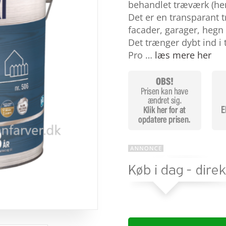
baseret
behandlet træværk (he
på
Det er en transparant
kundebedø
mmelser
facader, garager, hegn
Det trænger dybt ind 
Pro …
læs mere her