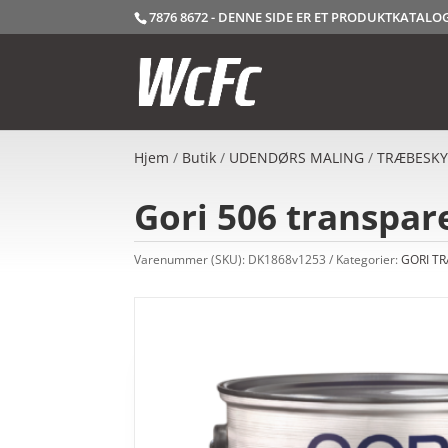
7876 8672 - DENNE SIDE ER ET PRODUKTKATAL
Hjem
/
Butik
/
UDENDØRS MALING
/
TRÆBESKY
Gori 506 transpar
Varenummer (SKU):
DK1868v1253
Kategorier:
GORI T