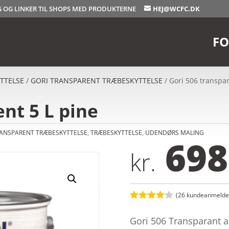
OG OG LINKER TIL SHOPS MED PRODUKTERNE
HEJ@WCFC.DK
FO
TTELSE
/
GORI TRANSPARENT TRÆBESKYTTELSE
/ Gori 506 transpar
ent 5 L pine
RANSPARENT TRÆBESKYTTELSE
,
TRÆBESKYTTELSE
,
UDENDØRS MALING
698
kr.
(
26
kundeanmeldel
Bedømt
som
4.1
Gori 506 Transparant a
ud af 5