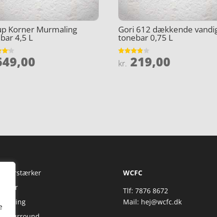
up Korner Murmaling
Gori 612 dækkende vandi
bar 4,5 L
tonebar 0,75 L
49,00
219,00
et
Vurderet
kr.
3.8
5
ud af 5
Fi Forstærker
WCFC
jtaler
Tlf: 7876 8672
reaming
Mail:
hej@wcfc.dk
e
 & Surround