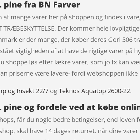
L pine fra BN Farver
r en af mange varer her på shoppen og findes i
ÆBESKYTTELSE. Der kommer hele lovpligtige 14
Danmark er der mange, der køber deres Gori 506 tr
ået vigtigheden af at have de rigtige varer på h
 du shoppe løs efter lækre varer, som jo fx kan v
n priserne være lavere- fordi webshoppen ikke har
mp og Insekt 22/7
og
Teknos Aquatop 2600-22
.
L pine og fordele ved at købe onli
ops, får du nogle bedre betingelser, end loven fo
hop, skal have 14 dages returret. når dine varer