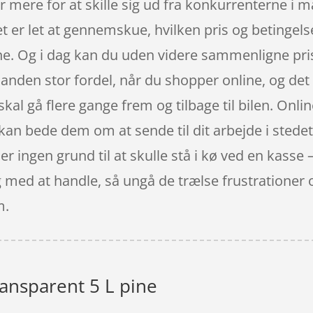
 mere for at skille sig ud fra konkurrenterne i 
t er let at gennemskue, hvilken pris og betingel
ine. Og i dag kan du uden videre sammenligne pris
 anden stor fordel, når du shopper online, og det 
kal gå flere gange frem og tilbage til bilen. Onli
u kan bede dem om at sende til dit arbejde i stedet
er ingen grund til at skulle stå i kø ved en kasse 
g med at handle, så ungå de trælse frustrationer o
m.
ransparent 5 L pine