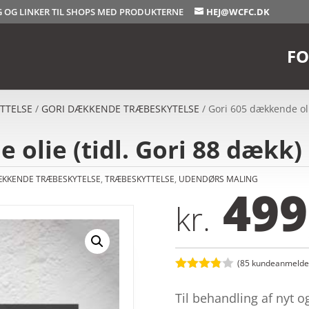
OG OG LINKER TIL SHOPS MED PRODUKTERNE
HEJ@WCFC.DK
FO
TTELSE
/
GORI DÆKKENDE TRÆBESKYTELSE
/ Gori 605 dækkende olie
olie (tidl. Gori 88 dækk) 
ÆKKENDE TRÆBESKYTELSE
,
TRÆBESKYTTELSE
,
UDENDØRS MALING
499
kr.
(
85
kundeanmeldel
Bedømt
som
3.8
Til behandling af nyt 
ud af 5