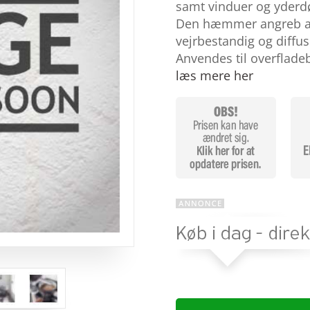
baseret
samt vinduer og yderdø
på
Den hæmmer angreb af
kundebed
ømmels
vejrbestandig og diffu
er
Anvendes til overflade
læs mere her