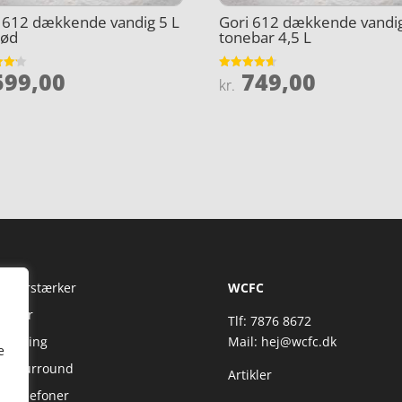
 612 dækkende vandig 5 L
Gori 612 dækkende vandi
Rød
tonebar 4,5 L
99,00
749,00
et
Vurderet
kr.
4.6
5
ud af 5
Fi Forstærker
WCFC
jtaler
Tlf: 7876 8672
reaming
Mail:
hej@wcfc.dk
e
 & Surround
Artikler
retelefoner