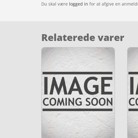
Du skal være
logged in
for at afgive en anmeld
Relaterede varer