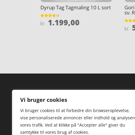
Dyrup Tag Tagmaling 10 L sort
Gori
sv. 
1.199,00
Vurderet
kr.
5
4.3
Vurder
kr.
ud af 5
4.1
ud af 
Forside
Hi
Vi bruger cookies
Varer
Hø
Vi bruger cookies til at forbedre din browseroplevelse,
Kontakt
St
vise personaliserede annoncer eller indhold og analyser
TV
vores trafik. Ved at klikke på "Accepter alle" giver du
samtykke til vores brug af cookies.
Hø