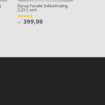
g
Dyrup Facade Sokkelmaling
2,25 L sort
399,00
Vurderet
kr.
4.9
ud af 5