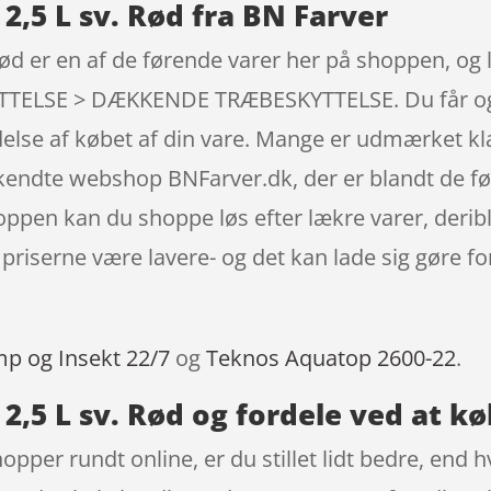
2,5 L sv. Rød fra BN Farver
ød er en af de førende varer her på shoppen, og l
LSE > DÆKKENDE TRÆBESKYTTELSE. Du får også 
rydelse af købet af din vare. Mange er udmærket k
 kendte webshop BNFarver.dk, der er blandt de f
hoppen kan du shoppe løs efter lækre varer, derib
riserne være lavere- og det kan lade sig gøre fo
mp og Insekt 22/7
og
Teknos Aquatop 2600-22
.
2,5 L sv. Rød og fordele ved at kø
opper rundt online, er du stillet lidt bedre, end hv