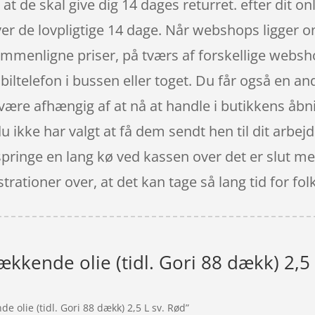
t de skal give dig 14 dages returret. efter dit o
er de lovpligtige 14 dage. Når webshops ligger onl
 sammenligne priser, på tværs af forskellige web
obiltelefon i bussen eller toget. Du får også en a
at være afhængig af at nå at handle i butikkens 
 du ikke har valgt at få dem sendt hen til dit arbe
springe en lang kø ved kassen over det er slut me
rationer over, at det kan tage så lang tid for fol
kkende olie (tidl. Gori 88 dækk) 2,5 
e olie (tidl. Gori 88 dækk) 2,5 L sv. Rød”