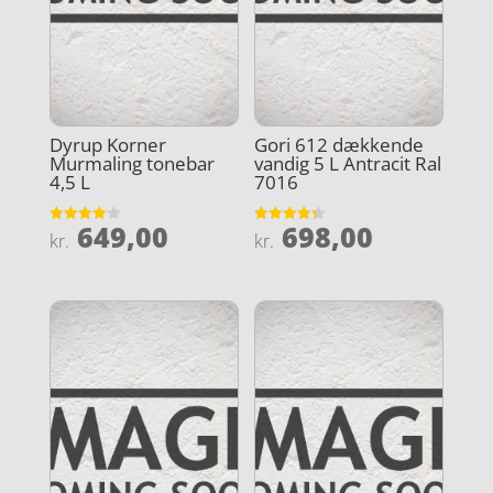
Dyrup Korner
Gori 612 dækkende
Murmaling tonebar
vandig 5 L Antracit Ral
4,5 L
7016
649,00
698,00
Vurderet
Vurderet
kr.
kr.
4.1
4.3
ud af 5
ud af 5