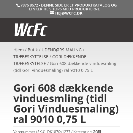
7876 8672 - DENNE SIDE ER ET PRODUKTKATALOG OG
LINKER TIL SHOPS MED PRODUKTERNE
HEJ@WCFC.DK
Hjem
/
Butik
/
UDENDØRS MALING
/
TRÆBESKYTTELSE
/
GORI DÆKKENDE
TRÆBESKYTELSE
/ Gori 608 dækkende vinduesmling
(tidl Gori Vinduesmaling) ral 9010 0,75 L
Gori 608 dækkende
vinduesmling (tidl
Gori Vinduesmaling)
ral 9010 0,75 L
Varenummer (SKU):
DK1870v1277
Kategorier:
GORI