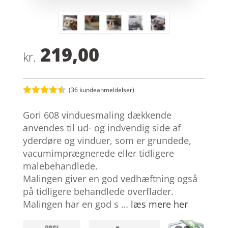
219,00
kr.
(
36
kundeanmeldelser)
Bedømt
som
4.4
Gori 608 vinduesmaling dækkende
ud af 5
baseret
anvendes til ud- og indvendig side af
på
yderdøre og vinduer, som er grundede,
kundebedø
mmelser
vacumimprægnerede eller tidligere
malebehandlede.
Malingen giver en god vedhæftning også
på tidligere behandlede overflader.
Malingen har en god s …
læs mere her