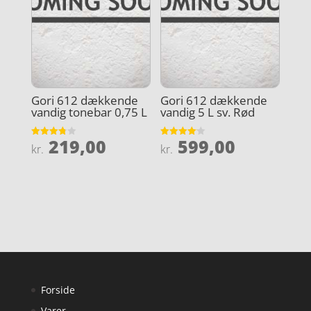
Gori 612 dækkende
Gori 612 dækkende
vandig tonebar 0,75 L
vandig 5 L sv. Rød
219,00
599,00
Vurderet
Vurderet
kr.
kr.
3.8
4.1
ud af 5
ud af 5
Forside
Varer