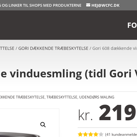
OG OG LINKER TIL SHOPS MED PRODUKTERNE
HEJ@WCFC.DK
FO
TTELSE
/
GORI DÆKKENDE TRÆBESKYTELSE
/ Gori 608 dækkende vi
 vinduesmling (tidl Gori
ÆKKENDE TRÆBESKYTELSE
,
TRÆBESKYTTELSE
,
UDENDØRS MALING
219
kr.
(
41
kundeanmeldel