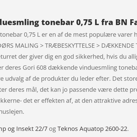
uesmling tonebar 0,75 L fra BN F
onebar 0,75 L er en af de mest populære varer h
ENDØRS MALING > TRÆBESKYTTELSE > DÆKKENDE T
eturret der giver dig en god sikkerhed, hvis du all
r deres Gori 608 dækkende vinduesmling toneba
e udvalg af de produkter du leder efter. Det store
fter deres mål, det kan jo passende være dette pr
ikkerne- det er effekten af, at den attraktive adr
uslejen.
mp og Insekt 22/7
og
Teknos Aquatop 2600-22
.