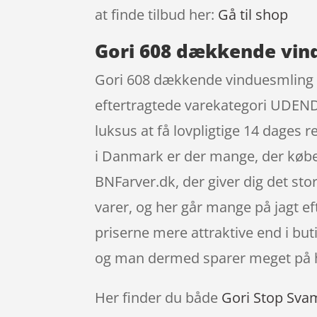
at finde tilbud her:
Gå til shop
Gori 608 dækkende vind
Gori 608 dækkende vinduesmling t
eftertragtede varekategori UD
luksus at få lovpligtige 14 dages r
i Danmark er der mange, der købe
BNFarver.dk, der giver dig det stor
varer, og her går mange på jagt e
priserne mere attraktive end i but
og man dermed sparer meget på h
Her finder du både
Gori Stop Sva