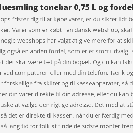
uesmling tonebar 0,75 L og fordel
ops frister dig til at købe varer, er du sikret lidt
kker. Varer som er købt i en dansk webshop, skal 
 nogle webshops har valgt at give mere for at skil
dig også en anden fordel, som er et stort udvalg
 at det skal være tæt på din bopæl. Og du kan fak
er ved computeren eller med din telefon. Tænk ogs
r forskellige fra skiltet og til kasseapparatet, så d
r din varer direkte til din adresse, eller du kan
huske at vælge den rigtige adresse. Det med at stå
å det er direkte til kassen, når du er færdig med
 så lang tid for folk at finde de sidste mønter fre