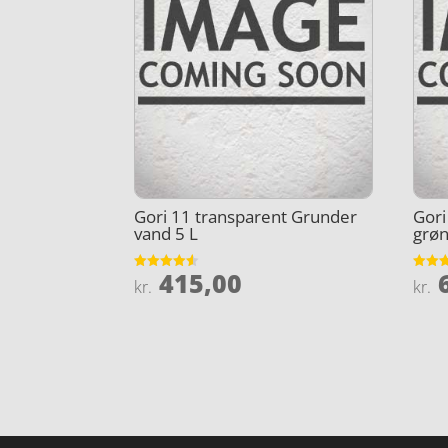
Gori 11 transparent Grunder
Gori
vand 5 L
grø
415,00
6
Vurderet
Vurder
kr.
kr.
4.5
4.1
ud af 5
ud af 