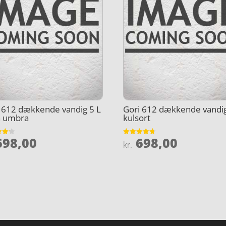
 612 dækkende vandig 5 L
Gori 612 dækkende vandig
n umbra
kulsort
98,00
698,00
et
Vurderet
kr.
4.7
5
ud af 5