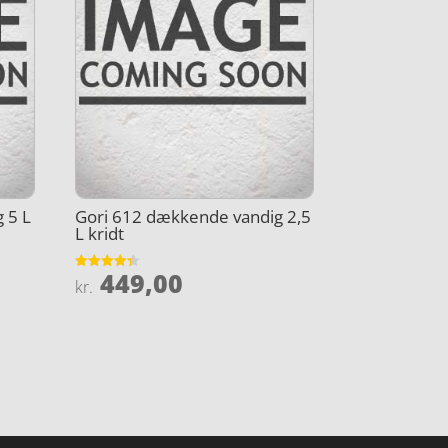
 5 L
Gori 612 dækkende vandig 2,5
L kridt
449,00
Vurderet
kr.
4.3
ud af 5