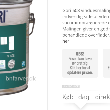
Bedømt
som
4
Gori 608 vinduesmalin
ud af 5
baseret
indvendig side af yder
på
vacumimprægnerede ell
kundebed
ømmelse
Malingen giver en god 
r
behandlede overflader
her