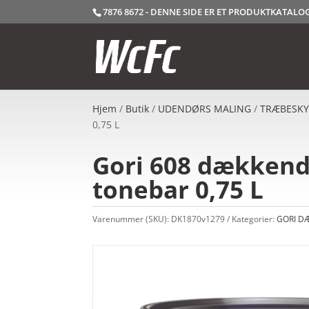
7876 8672 - DENNE SIDE ER ET PRODUKTKATAL
Hjem
/
Butik
/
UDENDØRS MALING
/
TRÆBESKY
0,75 L
Gori 608 dækkende
tonebar 0,75 L
Varenummer (SKU):
DK1870v1279
Kategorier:
GORI D