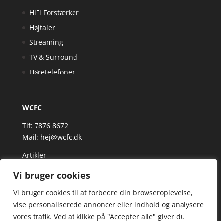
HiFi Forstærker
Højtaler
Streaming
TV & Surround
Høretelefoner
WCFC
Tlf: 7876 8672
Mail:
hej@wcfc.dk
Artikler
Vi bruger cookies
Vi bruger cookies til at forbedre din browseroplevelse,
vise personaliserede annoncer eller indhold og analysere
vores trafik. Ved at klikke på "Accepter alle" giver du