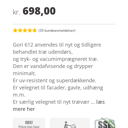
698,00
kr.
(
35
kundeanmeldelser)
Bedømt
som
4.7
Gori 612 anvendes til nyt og tidligere
ud af 5
baseret på
behandlet træ udendørs,
kundebedø
og tryk- og vacumimprægneret træ.
mmelser
Den er vandafvisende og drypper
minimalt.
Er uv-resistent og superdækkende.
Er velegnet til facader, gavle, udhæng
m.m.
Er særlig velegnet til nyt trævær …
læs
mere her