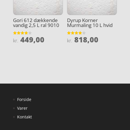
Gori 612 dækkende
Dyrup Korner
vandig 2,5 L ral 9010
Murmaling 10 L hvid
449,00
818,00
Vurderet
Vurderet
kr.
kr.
3.9
4
ud af 5
ud af 5
Forside
Varer
Kontakt