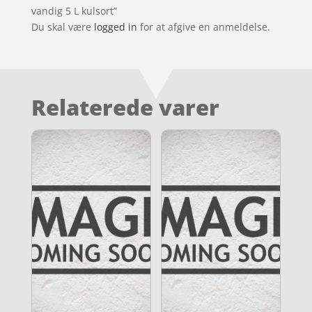
vandig 5 L kulsort”
Du skal være
logged in
for at afgive en anmeldelse.
Relaterede varer