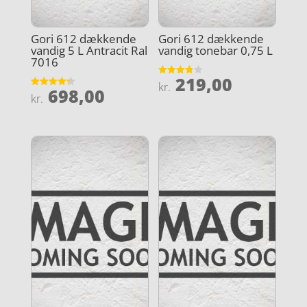
Gori 612 dækkende
Gori 612 dækkende
vandig 5 L Antracit Ral
vandig tonebar 0,75 L
7016
219,00
Vurderet
kr.
698,00
3.8
Vurderet
kr.
ud af 5
4.3
ud af 5