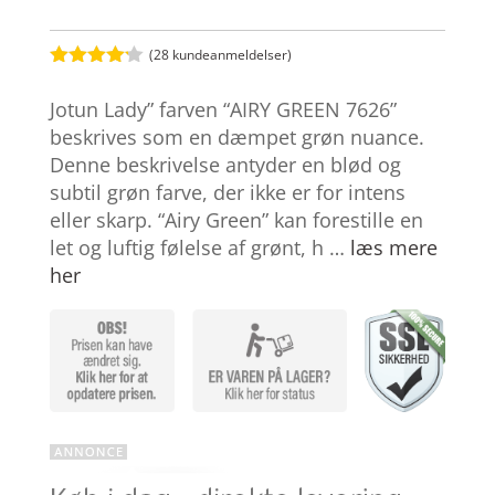
(
28
kundeanmeldelser)
Bedømt
som
4.1
Jotun Lady” farven “AIRY GREEN 7626”
ud af 5
baseret
beskrives som en dæmpet grøn nuance.
på
Denne beskrivelse antyder en blød og
kundebedø
mmelser
subtil grøn farve, der ikke er for intens
eller skarp. “Airy Green” kan forestille en
let og luftig følelse af grønt, h …
læs mere
her