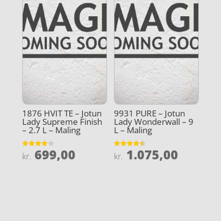
1876 HVIT TE – Jotun
9931 PURE – Jotun
Lady Supreme Finish
Lady Wonderwall – 9
– 2.7 L – Maling
L – Maling
699,00
1.075,00
Vurderet
Vurderet
kr.
kr.
4
4.5
ud af 5
ud af 5