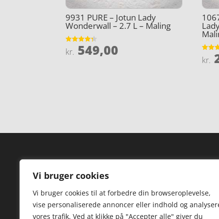
9931 PURE – Jotun Lady
106
Wonderwall – 2.7 L – Maling
Lady
Mali
549,00
Vurderet
kr.
2
4.3
Vurder
kr.
ud af 5
4.4
ud af 
Forside
Hi
Vi bruger cookies
Varer
Hø
Vi bruger cookies til at forbedre din browseroplevelse,
Kontakt
St
vise personaliserede annoncer eller indhold og analyser
TV
vores trafik. Ved at klikke på "Accepter alle" giver du