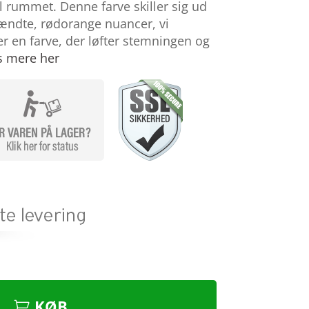
til rummet. Denne farve skiller sig ud
ndte, rødorange nuancer, vi
 er en farve, der løfter stemningen og
s mere her
KØB