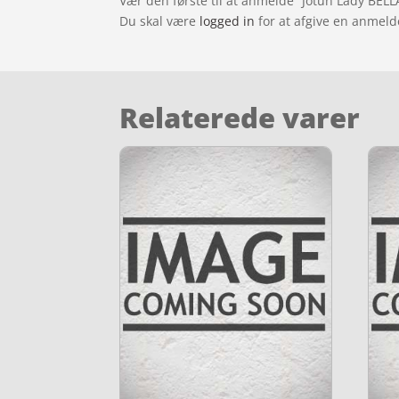
Vær den første til at anmelde “Jotun Lady BELLA
Du skal være
logged in
for at afgive en anmeld
Relaterede varer