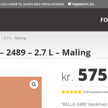
OG OG LINKER TIL SHOPS MED PRODUKTERNE
HEJ@WCFC.DK
FO
 – 2.7 L – Maling
 2489 – 2.7 L – Maling
575
kr.
(
100
kundeanmelde
Bedømt
som
4.8
“BELLA 2489” beskrive
ud af 5