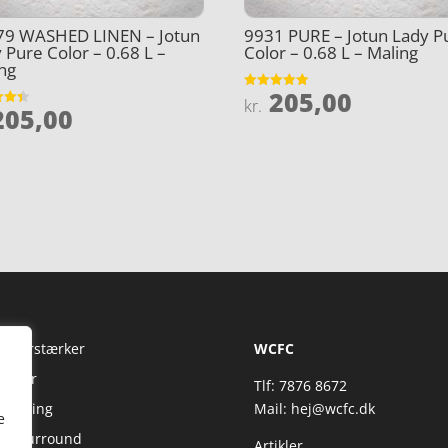
79 WASHED LINEN – Jotun
9931 PURE – Jotun Lady P
 Pure Color – 0.68 L –
Color – 0.68 L – Maling
ng
205,00
Vurderet
kr.
05,00
4.9
et
ud af 5
5
Fi Forstærker
WCFC
jtaler
Tlf: 7876 8672
reaming
Mail:
hej@wcfc.dk
e
 & Surround
Artikler