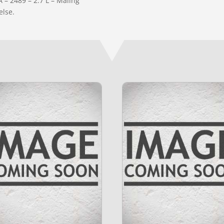
 – 2489 – 2.7 L – Maling”
else.