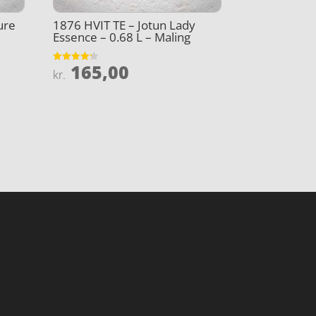
ure
1876 HVIT TE – Jotun Lady
Essence – 0.68 L – Maling
165,00
Vurderet
kr.
4.2
ud af 5