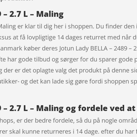
– 2.7 L – Maling
aling er klar til dig her i shoppen. Du finder den 
ksus at få lovpligtige 14 dages returret med når 
 Danmark køber deres Jotun Lady BELLA – 2489 – 2.
 har gode tilbud og sørger for du sparer gode pe
og der er det oplagte valg det produkt på denne s
utikker- og det kan lade sig gøre fordi shoppen sp
 – 2.7 L – Maling og fordele ved a
ops, er der bedre fordele, så du på nogle område
rer skal kunne returneres i 14 dage. efter du har 