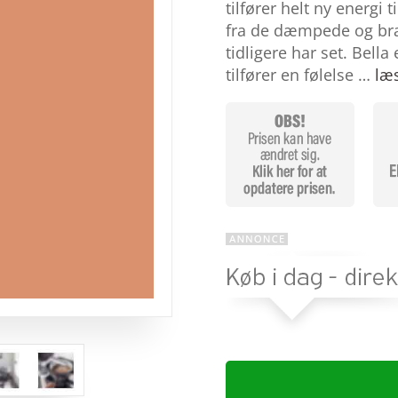
baseret på
tilfører helt ny energi 
kundebedøm
fra de dæmpede og bræ
melser
tidligere har set. Bella
tilfører en følelse …
læ