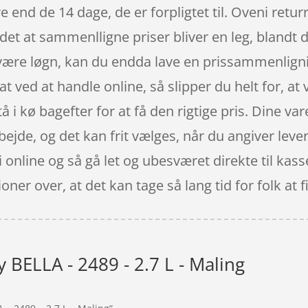
end de 14 dage, de er forpligtet til. Oveni returr
 det at sammenlligne priser bliver en leg, blandt
l være løgn, kan du endda lave en prissammenligni
 ved at handle online, så slipper du helt for, at v
å i kø bagefter for at få den rigtige pris. Dine var
rbejde, og det kan frit vælges, når du angiver leve
i online og så gå let og ubesværet direkte til kas
oner over, at det kan tage så lang tid for folk at
y BELLA - 2489 - 2.7 L - Maling