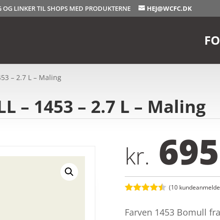
OG OG LINKER TIL SHOPS MED PRODUKTERNE
HEJ@WCFC.DK
FO
53 – 2.7 L – Maling
 – 1453 – 2.7 L – Maling
695
kr.
(
10
kundeanmeldel
Bedømt
som
4.4
Farven 1453 Bomull fra
ud af 5