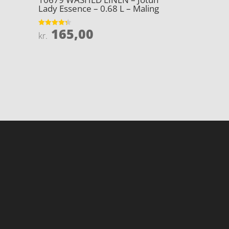
Lady Essence – 0.68 L – Maling
165,00
Vurderet
kr.
4.3
ud af 5