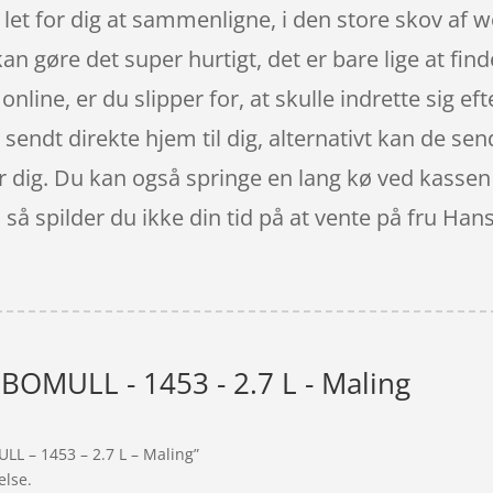
r let for dig at sammenligne, i den store skov af 
an gøre det super hurtigt, det er bare lige at fin
online, er du slipper for, at skulle indrette sig e
sendt direkte hjem til dig, alternativt kan de send
r dig. Du kan også springe en lang kø ved kassen 
å spilder du ikke din tid på at vente på fru Han
 BOMULL - 1453 - 2.7 L - Maling
LL – 1453 – 2.7 L – Maling”
else.