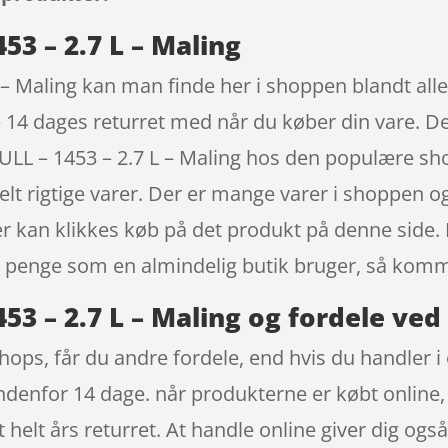
3 – 2.7 L – Maling
– Maling kan man finde her i shoppen blandt all
ige 14 dages returret med når du køber din vare. D
L – 1453 – 2.7 L – Maling hos den populære shop
 rigtige varer. Der er mange varer i shoppen og 
der kan klikkes køb på det produkt på denne side.
penge som en almindelig butik bruger, så kommer
3 – 2.7 L – Maling og fordele ved
ops, får du andre fordele, end hvis du handler i e
r indenfor 14 dage. når produkterne er købt onlin
 helt års returret. At handle online giver dig ogs