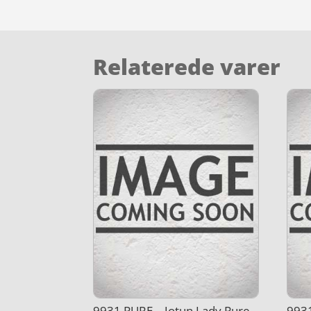
Relaterede varer
9931 PURE – Jotun Lady Pure
9931