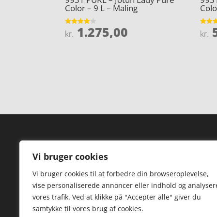
Color – 9 L – Maling
Colo
1.275,00
5
Vurderet
Vurder
kr.
kr.
4
4.3
ud af 5
ud af 
Forside
Hi
Vi bruger cookies
Varer
Hø
Vi bruger cookies til at forbedre din browseroplevelse,
Kontakt
St
vise personaliserede annoncer eller indhold og analyser
TV
vores trafik. Ved at klikke på "Accepter alle" giver du
samtykke til vores brug af cookies.
Hø