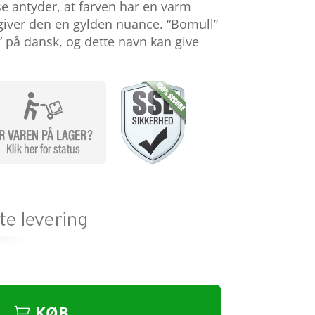
se antyder, at farven har en varm
 giver den en gylden nuance. “Bomull”
” på dansk, og dette navn kan give
KØB