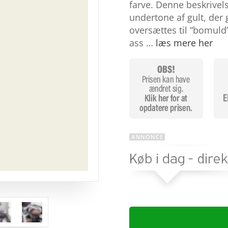
baseret
farve. Denne beskrivel
på
undertone af gult, der
kundebedø
mmelser
oversættes til “bomuld
ass …
læs mere her