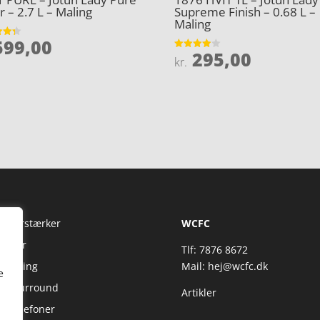
r – 2.7 L – Maling
Supreme Finish – 0.68 L –
Maling
99,00
et
295,00
Vurderet
kr.
5
3.9
ud af 5
Fi Forstærker
WCFC
jtaler
Tlf: 7876 8672
reaming
Mail:
hej@wcfc.dk
e
 & Surround
Artikler
retelefoner