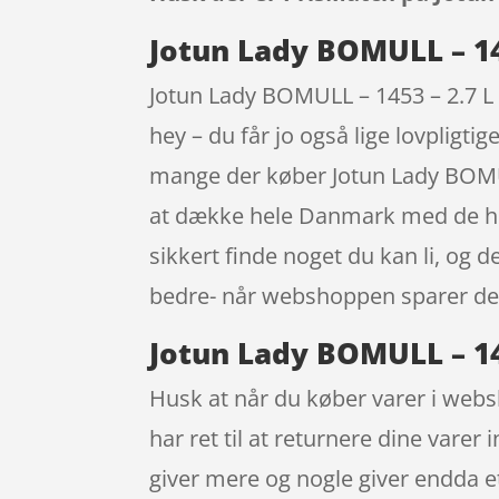
Jotun Lady BOMULL – 145
Jotun Lady BOMULL – 1453 – 2.7 L 
hey – du får jo også lige lovpligt
mange der køber Jotun Lady BOMUL
at dække hele Danmark med de helt
sikkert finde noget du kan li, og 
bedre- når webshoppen sparer de 
Jotun Lady BOMULL – 145
Husk at når du køber varer i websh
har ret til at returnere dine vare
giver mere og nogle giver endda et