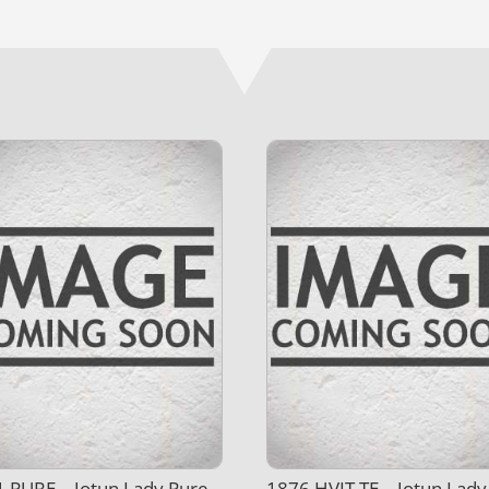
 PURE – Jotun Lady Pure
1876 HVIT TE – Jotun Lady