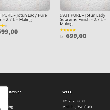
 PURE – Jotun Lady Pure
9931 PURE – Jotun Lady
r – 2.7 L – Maling
Supreme Finish – 2.7 L –
Maling
99,00
et
699,00
Vurderet
kr.
5
4.9
ud af 5
Fi Forstærker
WCFC
jtaler
Tlf: 7876 8672
reaming
Mail:
hej@wcfc.dk
e