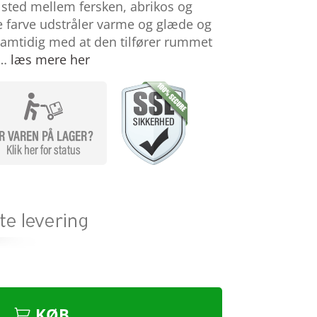
t sted mellem fersken, abrikos og
e farve udstråler varme og glæde og
, samtidig med at den tilfører rummet
 …
læs mere her
KØB