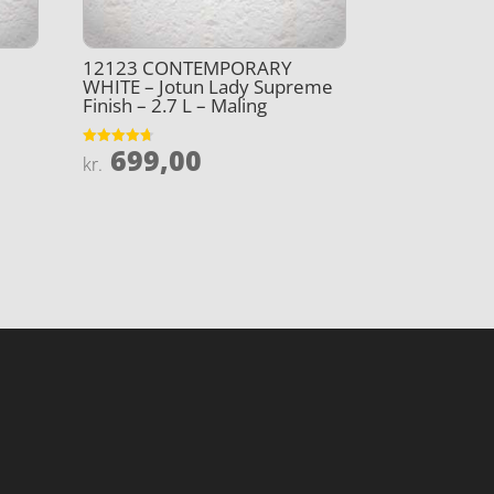
12123 CONTEMPORARY
WHITE – Jotun Lady Supreme
Finish – 2.7 L – Maling
699,00
Vurderet
kr.
4.7
ud af 5