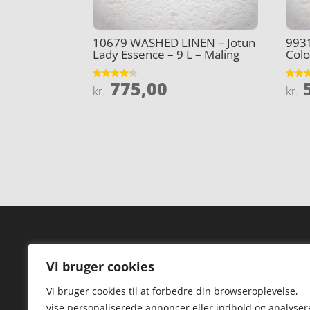
10679 WASHED LINEN – Jotun
9931
Lady Essence – 9 L – Maling
Colo
775,00
5
Vurderet
Vurder
kr.
kr.
4.3
4.3
ud af 5
ud af 
Forside
Hi
Vi bruger cookies
Varer
Hø
Vi bruger cookies til at forbedre din browseroplevelse,
Kontakt
St
vise personaliserede annoncer eller indhold og analyser