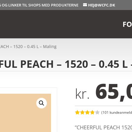
OG OG LINKER TIL SHOPS MED PRODUKTERNE
HEJ@WCFC.DK
FO
ACH – 1520 – 0.45 L – Maling
UL PEACH – 1520 – 0.45 L 
65,
kr.
(
101
kundeanmelde
Bedømt
som
3.8
“CHEERFUL PEACH 1520”
ud af 5