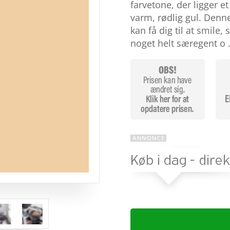
baseret
farvetone, der ligger e
på
varm, rødlig gul. Denn
kundebed
ømmels
kan få dig til at smile
er
noget helt særegent o