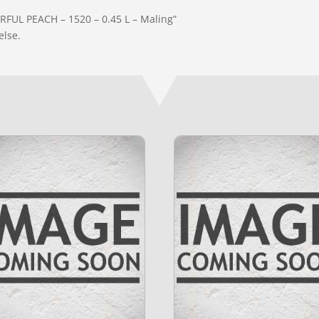
ERFUL PEACH – 1520 – 0.45 L – Maling”
else.