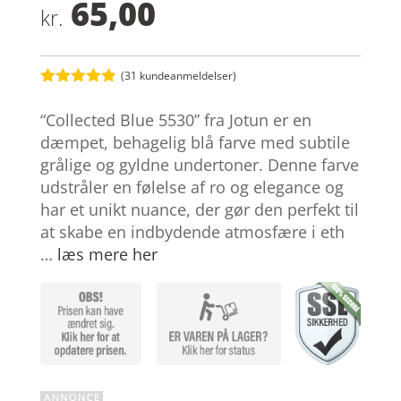
65,00
kr.
(
31
kundeanmeldelser)
Bedømt
som
4.8
“Collected Blue 5530” fra Jotun er en
ud af 5
baseret på
dæmpet, behagelig blå farve med subtile
kundebedøm
grålige og gyldne undertoner. Denne farve
melser
udstråler en følelse af ro og elegance og
har et unikt nuance, der gør den perfekt til
at skabe en indbydende atmosfære i eth
…
læs mere her