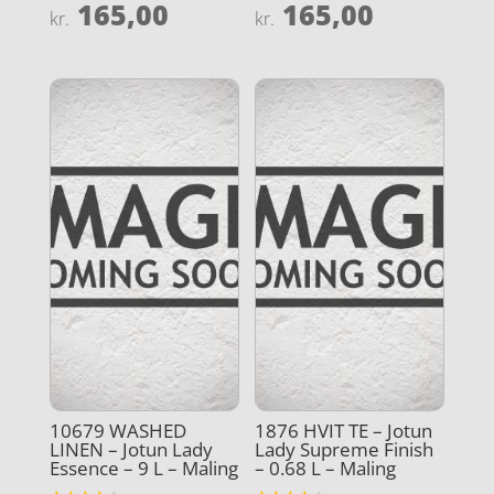
165,00
165,00
Vurderet
Vurderet
kr.
kr.
4.2
4.9
ud af 5
ud af 5
10679 WASHED
1876 HVIT TE – Jotun
LINEN – Jotun Lady
Lady Supreme Finish
Essence – 9 L – Maling
– 0.68 L – Maling