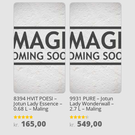
8394 HVIT POESI –
9931 PURE – Jotun
Jotun Lady Essence –
Lady Wonderwall –
0.68 L – Maling
2.7 L – Maling
165,00
549,00
Vurderet
Vurderet
kr.
kr.
4.9
4.3
ud af 5
ud af 5