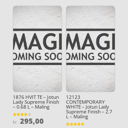
1876 HVIT TE – Jotun
12123
Lady Supreme Finish
CONTEMPORARY
– 0.68 L – Maling
WHITE – Jotun Lady
Supreme Finish – 2.7
L – Maling
295,00
Vurderet
kr.
3.9
ud af 5