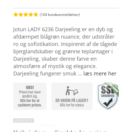
(
104
kundeanmeldelser)
Bedømt
som
4.8
Jotun LADY 6236 Darjeeling er en dyb og
ud af 5
baseret på
afdæmpet blågrøn nuance, der udstråler
kundebedøm
ro og sofistikation. Inspireret af de tågede
melser
bjerglandskaber og grønne teplantager i
Darjeeling, skaber denne farve en
atmosfære af mystik og elegance.
Darjeeling fungerer smuk …
læs mere her