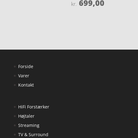
699,00
Vurderet
kr.
4.7
ud af 5
Forside
Varer
Kontakt
HiFi Forstærker
Højtaler
Streaming
TV & Surround