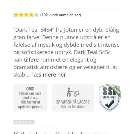
(
102
kundeanmeldelser)
Bedømt
som
3.9
“Dark Teal 5454” fra Jotun er en dyb, blålig
ud af 5
baseret
grøn farve. Denne nuance udstråler en
på
følelse af mystik og dybde med sit intense
kundebed
ømmelse
og sofistikerede udtryk. Dark Teal 5454
r
kan tilføre rummet en elegant og
dramatisk atmosfære og er velegnet til at
skab …
læs mere her