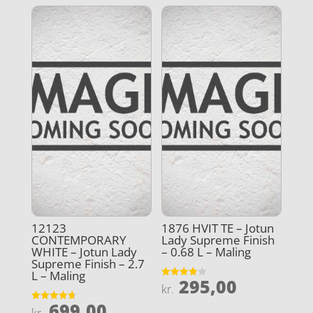
12123
1876 HVIT TE – Jotun
CONTEMPORARY
Lady Supreme Finish
WHITE – Jotun Lady
– 0.68 L – Maling
Supreme Finish – 2.7
L – Maling
295,00
Vurderet
kr.
3.9
ud af 5
699,00
Vurderet