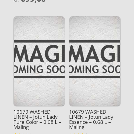
kr.
4.7
ud af 5
10679 WASHED
10679 WASHED
LINEN – Jotun Lady
LINEN – Jotun Lady
Pure Color – 0.68 L –
Essence – 0.68 L –
Maling
Maling