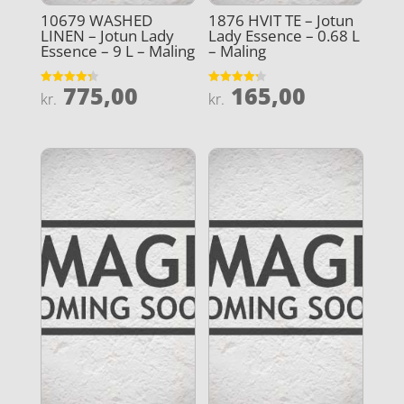
10679 WASHED
1876 HVIT TE – Jotun
LINEN – Jotun Lady
Lady Essence – 0.68 L
Essence – 9 L – Maling
– Maling
775,00
165,00
Vurderet
Vurderet
kr.
kr.
4.3
4.2
ud af 5
ud af 5