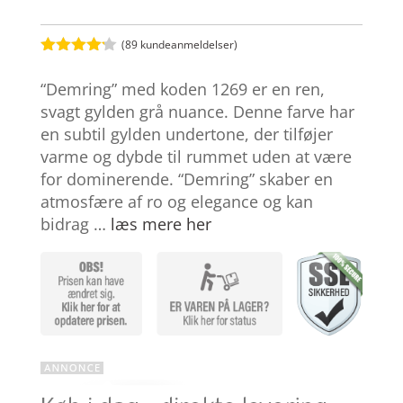
(
89
kundeanmeldelser)
Bedømt
som
4.1
“Demring” med koden 1269 er en ren,
ud af 5
baseret
svagt gylden grå nuance. Denne farve har
på
en subtil gylden undertone, der tilføjer
kundebedø
mmelser
varme og dybde til rummet uden at være
for dominerende. “Demring” skaber en
atmosfære af ro og elegance og kan
bidrag …
læs mere her