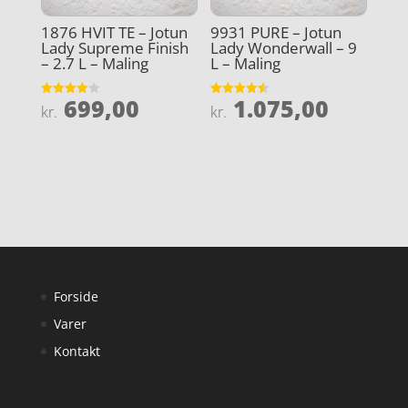
1876 HVIT TE – Jotun
9931 PURE – Jotun
Lady Supreme Finish
Lady Wonderwall – 9
– 2.7 L – Maling
L – Maling
699,00
1.075,00
Vurderet
Vurderet
kr.
kr.
4
4.5
ud af 5
ud af 5
Forside
Varer
Kontakt