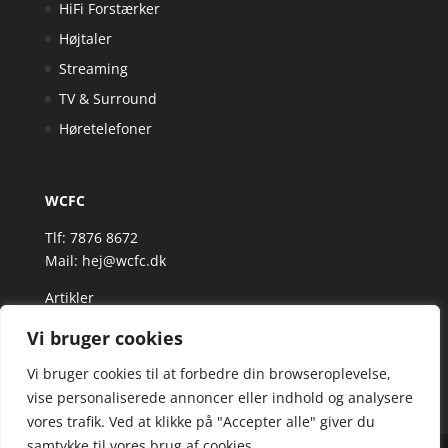
HiFi Forstærker
Højtaler
Streaming
TV & Surround
Høretelefoner
WCFC
Tlf: 7876 8672
Mail:
hej@wcfc.dk
Artikler
Vi bruger cookies
Vi bruger cookies til at forbedre din browseroplevelse,
vise personaliserede annoncer eller indhold og analysere
vores trafik. Ved at klikke på "Accepter alle" giver du
samtykke til vores brug af cookies.