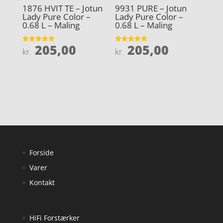
1876 HVIT TE – Jotun
9931 PURE – Jotun
Lady Pure Color –
Lady Pure Color –
0.68 L – Maling
0.68 L – Maling
205,00
205,00
Vurderet
Vurderet
kr.
kr.
5
4.9
ud af 5
ud af 5
Forside
Varer
Kontakt
HiFi Forstærker