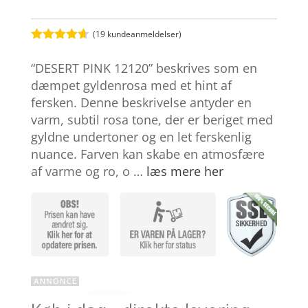
(
19
kundeanmeldelser)
Bedømt
som
4.6
“DESERT PINK 12120” beskrives som en
ud af 5
baseret på
dæmpet gyldenrosa med et hint af
kundebedø
fersken. Denne beskrivelse antyder en
mmelser
varm, subtil rosa tone, der er beriget med
gyldne undertoner og en let ferskenlig
nuance. Farven kan skabe en atmosfære
af varme og ro, o …
læs mere her