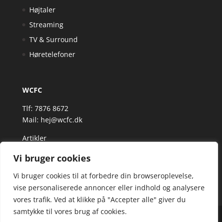
Højtaler
Streaming
TV & Surround
Høretelefoner
WCFC
Tlf: 7876 8672
Mail:
hej@wcfc.dk
Artikler
Vi bruger cookies
Vi bruger cookies til at forbedre din browseroplevelse,
vise personaliserede annoncer eller indhold og analysere
vores trafik. Ved at klikke på "Accepter alle" giver du
samtykke til vores brug af cookies.
Wcfc.dk er siden, der samler et bredt udvalg af