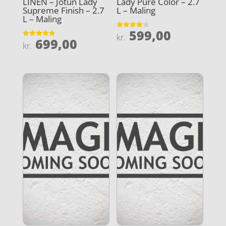
LINEN – Jotun Lady
Lady Pure Color – 2.7
Supreme Finish – 2.7
L – Maling
L – Maling
599,00
Vurderet
kr.
699,00
4
Vurderet
kr.
ud af 5
4.8
ud af 5