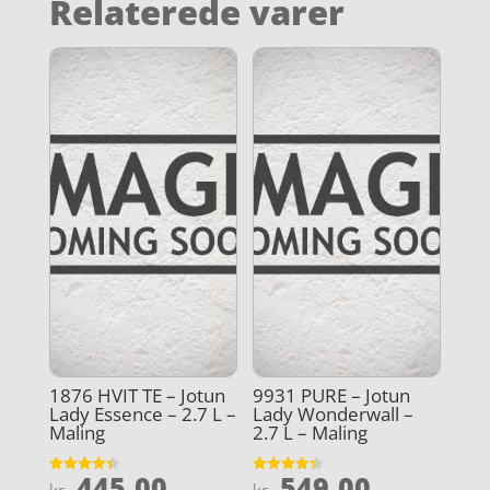
Relaterede varer
1876 HVIT TE – Jotun
9931 PURE – Jotun
Lady Essence – 2.7 L –
Lady Wonderwall –
Maling
2.7 L – Maling
445,00
549,00
Vurderet
Vurderet