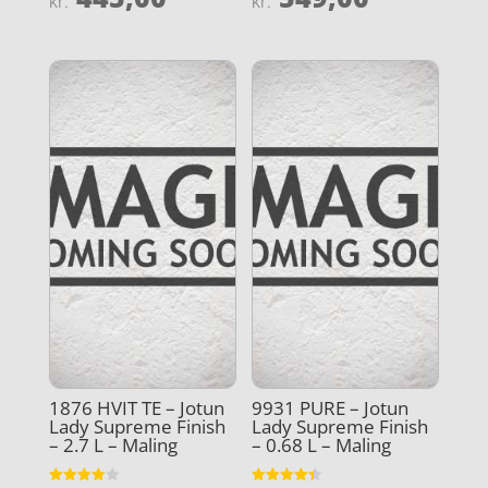
kr.
kr.
4.4
4.3
ud af 5
ud af 5
1876 HVIT TE – Jotun
9931 PURE – Jotun
Lady Supreme Finish
Lady Supreme Finish
– 2.7 L – Maling
– 0.68 L – Maling