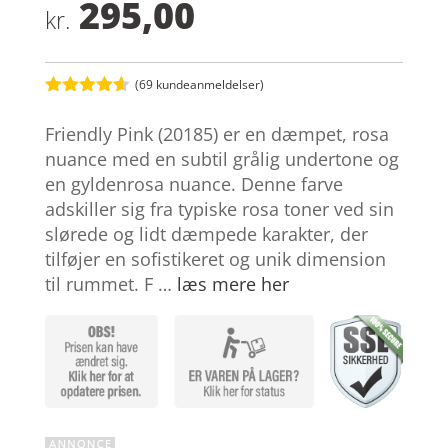
295,00
kr.
(
69
kundeanmeldelser)
Bedømt
som
4.5
Friendly Pink (20185) er en dæmpet, rosa
ud af 5
baseret
nuance med en subtil grålig undertone og
på
en gyldenrosa nuance. Denne farve
kundebedø
mmelser
adskiller sig fra typiske rosa toner ved sin
slørede og lidt dæmpede karakter, der
tilføjer en sofistikeret og unik dimension
til rummet. F …
læs mere her