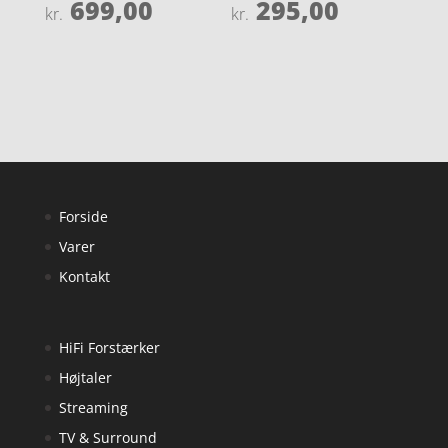
699,00
295,00
Vurderet
Vurderet
kr.
kr.
4
4.4
ud af 5
ud af 5
Forside
Varer
Kontakt
HiFi Forstærker
Højtaler
Streaming
TV & Surround