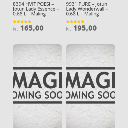
8394 HVIT POESI –
9931 PURE – Jotun
Jotun Lady Essence –
Lady Wonderwall –
0.68 L – Maling
0.68 L – Maling
165,00
195,00
Vurderet
Vurderet
kr.
kr.
4.9
5
ud af 5
ud af 5