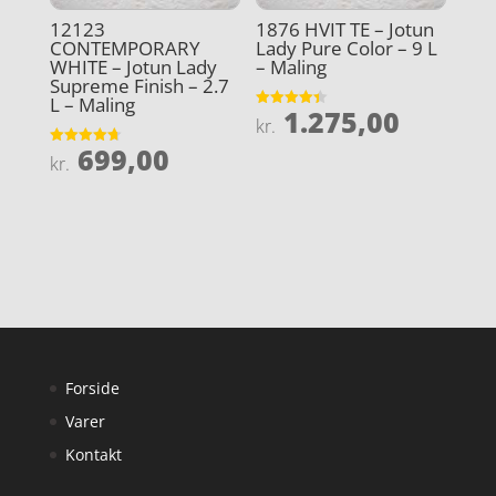
12123
1876 HVIT TE – Jotun
CONTEMPORARY
Lady Pure Color – 9 L
WHITE – Jotun Lady
– Maling
Supreme Finish – 2.7
L – Maling
1.275,00
Vurderet
kr.
4.4
ud af 5
699,00
Vurderet
kr.
4.7
ud af 5
Forside
Varer
Kontakt