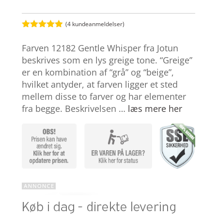
(
4
kundeanmeldelser)
Bedømt
som
4.9
Farven 12182 Gentle Whisper fra Jotun
ud af 5
baseret på
beskrives som en lys greige tone. “Greige”
kundebedøm
er en kombination af “grå” og “beige”,
melser
hvilket antyder, at farven ligger et sted
mellem disse to farver og har elementer
fra begge. Beskrivelsen …
læs mere her