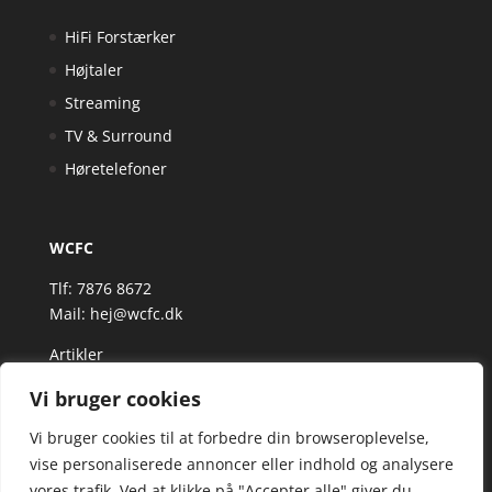
HiFi Forstærker
Højtaler
Streaming
TV & Surround
Høretelefoner
WCFC
Tlf: 7876 8672
Mail:
hej@wcfc.dk
Artikler
Vi bruger cookies
Vi bruger cookies til at forbedre din browseroplevelse,
vise personaliserede annoncer eller indhold og analysere
vores trafik. Ved at klikke på "Accepter alle" giver du