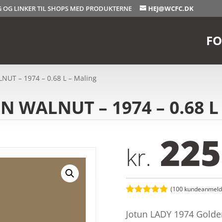
OG OG LINKER TIL SHOPS MED PRODUKTERNE
HEJ@WCFC.DK
FO
NUT – 1974 – 0.68 L – Maling
N WALNUT – 1974 – 0.68 L 
225
kr.
(
100
kundeanmelde
Bedømt
som
4.9
Jotun LADY 1974 Gold
ud af 5