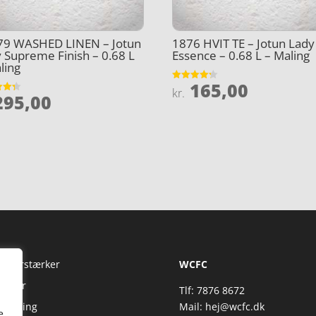
79 WASHED LINEN – Jotun
1876 HVIT TE – Jotun Lady
 Supreme Finish – 0.68 L
Essence – 0.68 L – Maling
ling
165,00
Vurderet
kr.
95,00
4.2
et
ud af 5
5
Fi Forstærker
WCFC
jtaler
Tlf: 7876 8672
reaming
Mail:
hej@wcfc.dk
e