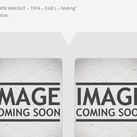
LDEN WALNUT – 1974 – 0.68 L – Maling”
else.