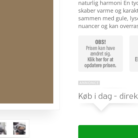
baseret på
naturlig harmoni En ty
kundebedøm
skaber varme og karak
melser
sammen med gule, lyse
nuancer og kan overra