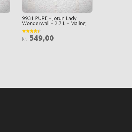
9931 PURE – Jotun Lady
Wonderwall – 2.7 L – Maling
549,00
Vurderet
kr.
4.3
ud af 5