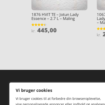
1876 HVIT TE – Jotun Lady
106
Essence – 2.7 L – Maling
Lady
– Ma
445,00
Vurderet
kr.
2
4.4
Vurder
kr.
ud af 5
4.3
ud af 
Forside
Hi
Vi bruger cookies
Varer
Hø
Vi bruger cookies til at forbedre din browseroplevelse,
Kontakt
St
vise personaliserede annoncer eller indhold og analyser