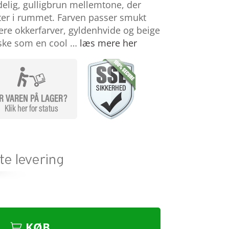
delig, gulligbrun mellemtone, der
ter i rummet. Farven passer smukt
re okkerfarver, gyldenhvide og beige
ske som en cool …
læs mere her
KØB