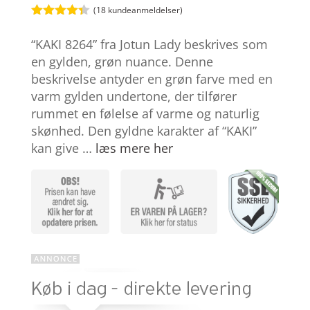
(
18
kundeanmeldelser)
Bedømt
som
4.3
“KAKI 8264” fra Jotun Lady beskrives som
ud af 5
baseret
en gylden, grøn nuance. Denne
på
beskrivelse antyder en grøn farve med en
kundebedø
mmelser
varm gylden undertone, der tilfører
rummet en følelse af varme og naturlig
skønhed. Den gyldne karakter af “KAKI”
kan give …
læs mere her