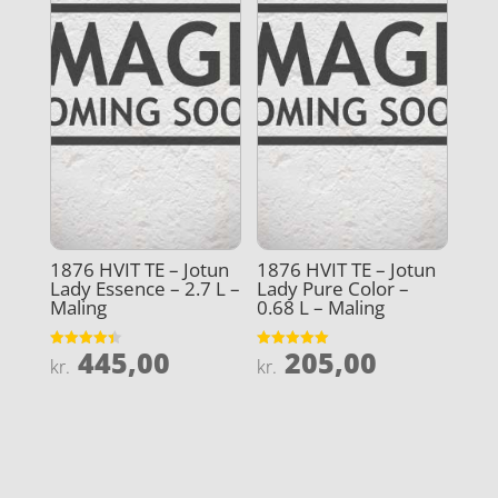
1876 HVIT TE – Jotun
1876 HVIT TE – Jotun
Lady Essence – 2.7 L –
Lady Pure Color –
Maling
0.68 L – Maling
445,00
205,00
Vurderet
Vurderet
kr.
kr.
4.4
5
ud af 5
ud af 5