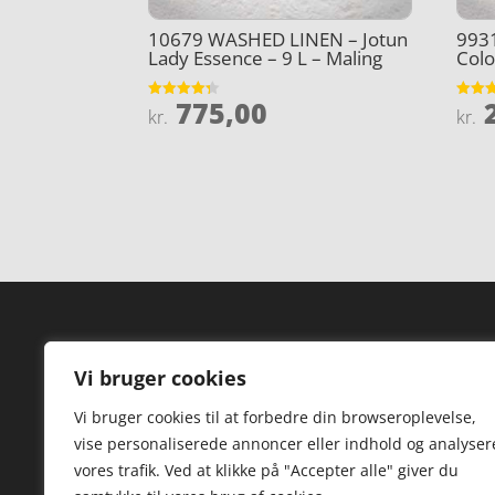
10679 WASHED LINEN – Jotun
9931
Lady Essence – 9 L – Maling
Colo
775,00
2
Vurderet
Vurder
kr.
kr.
4.3
4.9
ud af 5
ud af 
Forside
Hi
Vi bruger cookies
Varer
Hø
Vi bruger cookies til at forbedre din browseroplevelse,
Kontakt
St
vise personaliserede annoncer eller indhold og analyser
TV
vores trafik. Ved at klikke på "Accepter alle" giver du