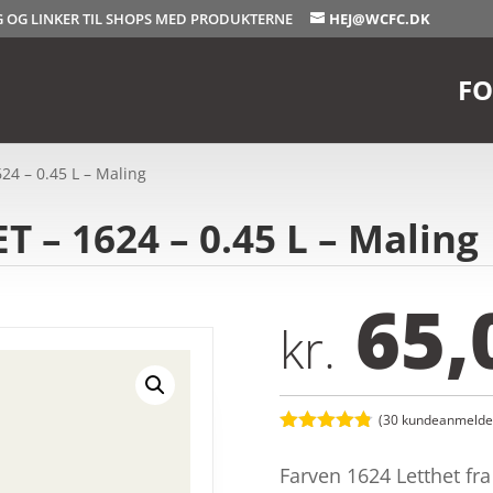
OG OG LINKER TIL SHOPS MED PRODUKTERNE
HEJ@WCFC.DK
FO
24 – 0.45 L – Maling
 – 1624 – 0.45 L – Maling
65,
kr.
(
30
kundeanmeldel
Bedømt
som
4.8
Farven 1624 Letthet fra
ud af 5