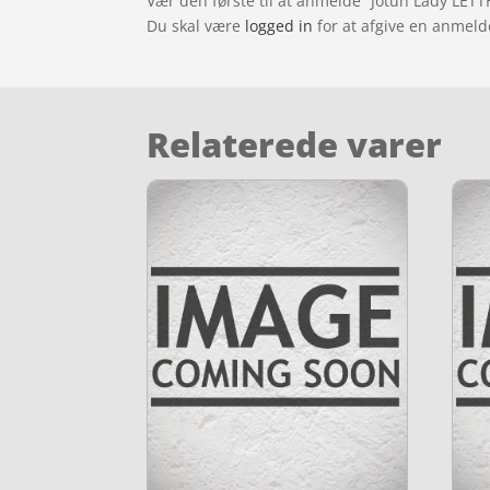
Vær den første til at anmelde “Jotun Lady LETT
Du skal være
logged in
for at afgive en anmeld
Relaterede varer