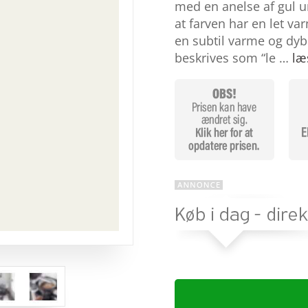
baseret på
med en anelse af gul u
kundebedøm
at farven har en let va
melser
en subtil varme og dyb
beskrives som “le …
læ