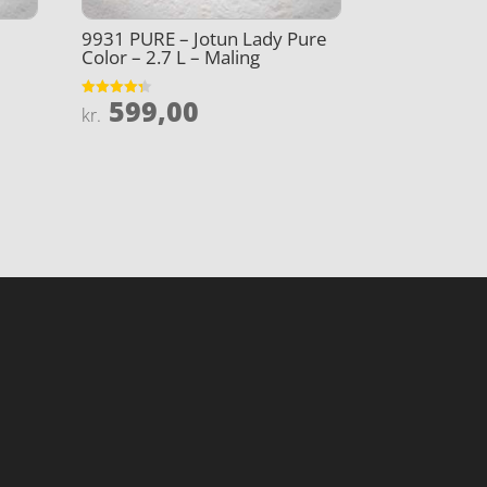
9931 PURE – Jotun Lady Pure
Color – 2.7 L – Maling
599,00
Vurderet
kr.
4.3
ud af 5