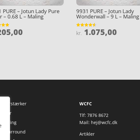
 PURE – Jotun Lady Pure
9931 PURE – Jotun Lady
r – 0.68 L – Maling
Wonderwall – 9 L – Maling
05,00
1.075,00
et
Vurderet
kr.
4.5
5
ud af 5
Fi Forstærker
WCFC
jtaler
Tlf: 7876 8672
reaming
Mail:
hej@wcfc.dk
e
 & Surround
Artikler