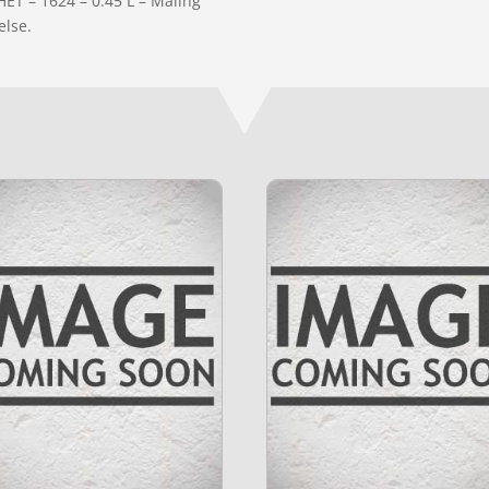
HET – 1624 – 0.45 L – Maling”
else.