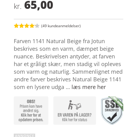
65,00
kr.
(
49
kundeanmeldelser)
Bedømt
som
4.1
Farven 1141 Natural Beige fra Jotun
ud af 5
baseret
beskrives som en varm, dæmpet beige
på
nuance. Beskrivelsen antyder, at farven
kundebedø
mmelser
har et gråligt skær, men stadig vil opleves
som varm og naturlig. Sammenlignet med
andre farver beskrives Natural Beige 1141
som en lysere udga …
læs mere her