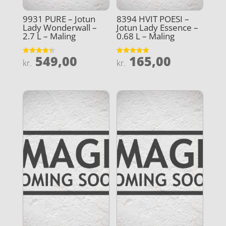
9931 PURE – Jotun
8394 HVIT POESI –
Lady Wonderwall –
Jotun Lady Essence –
2.7 L – Maling
0.68 L – Maling
549,00
165,00
Vurderet
Vurderet
kr.
kr.
4.3
4.9
ud af 5
ud af 5