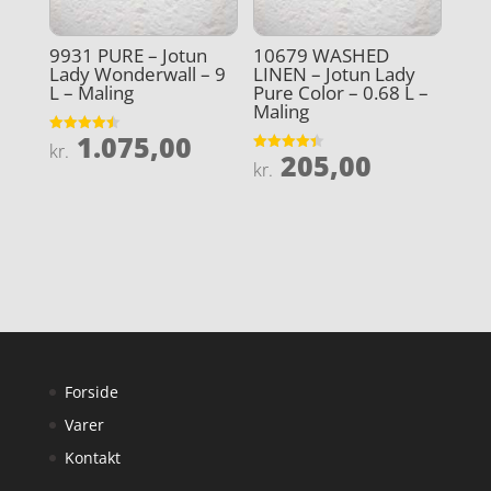
9931 PURE – Jotun
10679 WASHED
Lady Wonderwall – 9
LINEN – Jotun Lady
L – Maling
Pure Color – 0.68 L –
Maling
1.075,00
Vurderet
kr.
205,00
4.5
Vurderet
kr.
ud af 5
4.4
ud af 5
Forside
Varer
Kontakt