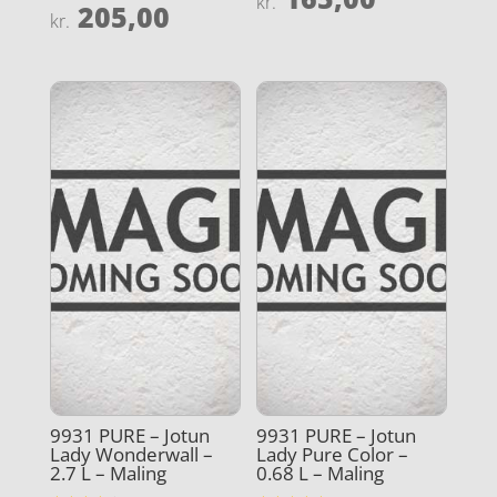
kr.
205,00
4.2
Vurderet
kr.
ud af 5
4.4
ud af 5
9931 PURE – Jotun
9931 PURE – Jotun
Lady Wonderwall –
Lady Pure Color –
2.7 L – Maling
0.68 L – Maling