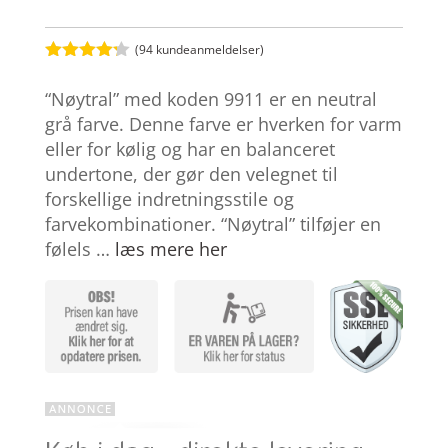
(
94
kundeanmeldelser)
Bedømt
som
4.2
“Nøytral” med koden 9911 er en neutral
ud af 5
baseret
grå farve. Denne farve er hverken for varm
på
eller for kølig og har en balanceret
kundebedø
mmelser
undertone, der gør den velegnet til
forskellige indretningsstile og
farvekombinationer. “Nøytral” tilføjer en
følels …
læs mere her