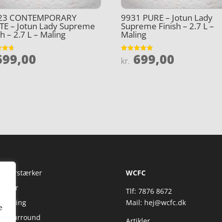
23 CONTEMPORARY
9931 PURE – Jotun Lady
TE – Jotun Lady Supreme
Supreme Finish – 2.7 L –
sh – 2.7 L – Maling
Maling
99,00
699,00
et
Vurderet
kr.
4.9
5
ud af 5
Fi Forstærker
WCFC
jtaler
Tlf: 7876 8672
reaming
Mail:
hej@wcfc.dk
e
 & Surround
Artikler