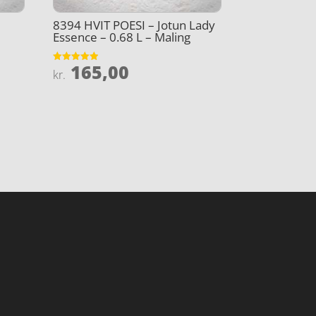
8394 HVIT POESI – Jotun Lady
Essence – 0.68 L – Maling
165,00
Vurderet
kr.
4.9
ud af 5