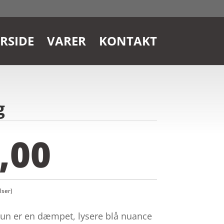
RSIDE
VARER
KONTAKT
g
,00
ser)
otun er en dæmpet, lysere blå nuance