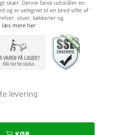
igt skær. Denne farve udstråler en
ed og er velegnet til en bred vifte af
lser, stuer, køkkener og
…
læs mere her
KØB