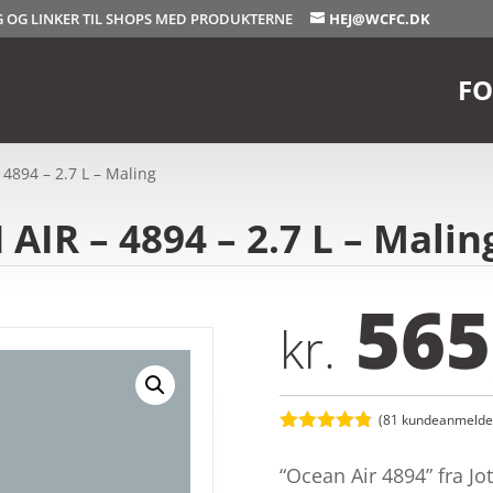
OG OG LINKER TIL SHOPS MED PRODUKTERNE
HEJ@WCFC.DK
FO
4894 – 2.7 L – Maling
AIR – 4894 – 2.7 L – Malin
565
kr.
(
81
kundeanmeldel
Bedømt
som
4.8
“Ocean Air 4894” fra J
ud af 5