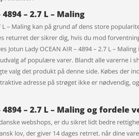
4894 – 2.7 L – Maling
 L – Maling kan på grund af dens store popularit
s returret der sikrer dig, hvis du mod forventning
res Jotun Lady OCEAN AIR – 4894 – 2.7 L – Malin
t udvalg af populære varer. Blandt alle varerne i 
agte valg det produkt på denne side. Købes der in
 attraktive adresse på strøget ikke er nødvendig
4894 – 2.7 L – Maling og fordele v
danske webshops, er du sikret lidt bedre rettighe
nsk lov, der giver 14 dages retrret. når dine vare