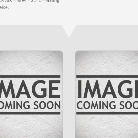
N AIR – 4894 – 2.7 L – Maling”
else.