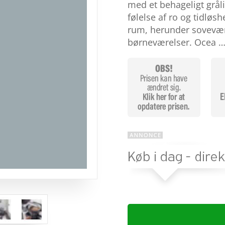
baseret på
med et behageligt grål
kundebedøm
følelse af ro og tidløsh
melser
rum, herunder sovevære
børneværelser. Ocea 