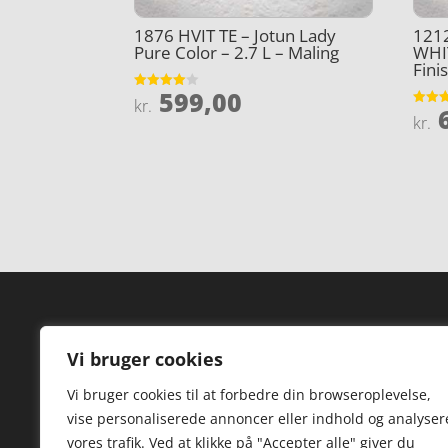
1876 HVIT TE – Jotun Lady
121
Pure Color – 2.7 L – Maling
WHI
Fini
599,00
Vurderet
kr.
6
4
Vurder
kr.
ud af 5
4.7
ud af 
Forside
Hi
Vi bruger cookies
Varer
Hø
Vi bruger cookies til at forbedre din browseroplevelse,
Kontakt
St
vise personaliserede annoncer eller indhold og analyser
TV
vores trafik. Ved at klikke på "Accepter alle" giver du