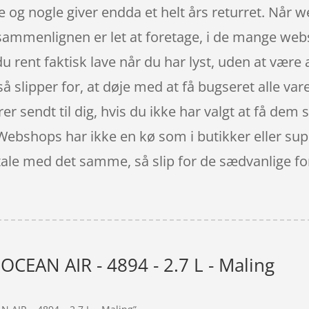
 og nogle giver endda et helt års returret. Når w
rissammenlignen er let at foretage, i de mange w
rent faktisk lave når du har lyst, uden at være 
 slipper for, at døje med at få bugseret alle varer
rer sendt til dig, hvis du ikke har valgt at få dem 
. Webshops har ikke en kø som i butikker eller su
etale med det samme, så slip for de sædvanlige f
OCEAN AIR - 4894 - 2.7 L - Maling