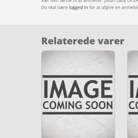
Vær den første til at anmelde “Jotun Lady OCEA
Du skal være
logged in
for at afgive en anmeld
Relaterede varer