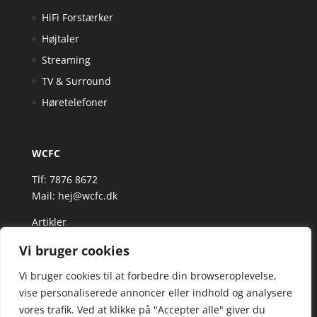
HiFi Forstærker
Højtaler
Streaming
TV & Surround
Høretelefoner
WCFC
Tlf: 7876 8672
Mail:
hej@wcfc.dk
Artikler
Vi bruger cookies
Vi bruger cookies til at forbedre din browseroplevelse,
vise personaliserede annoncer eller indhold og analysere
vores trafik. Ved at klikke på "Accepter alle" giver du