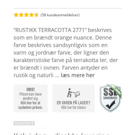
(
58
kundeanmeldelser)
Bedømt
som
4.4
“RUSTIKK TERRACOTTA 2771” beskrives
ud af 5
baseret
som en brændt orange nuance. Denne
på
farve beskrives sandsynligvis som en
kundebedø
mmelser
varm og jordnær farve, der ligner den
karakteristiske farve på terrakotta ler, der
er brændt i ovnen. Farven antyder en
rustik og naturli …
læs mere her