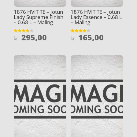
1876 HVIT TE – Jotun
1876 HVIT TE – Jotun
Lady Supreme Finish
Lady Essence – 0.68 L
– 0.68 L – Maling
– Maling
295,00
165,00
Vurderet
Vurderet
kr.
kr.
3.9
4.2
ud af 5
ud af 5