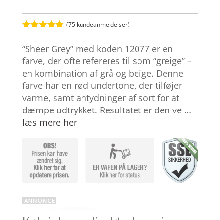
(
75
kundeanmeldelser)
Bedømt
som
4.8
“Sheer Grey” med koden 12077 er en
ud af 5
baseret på
farve, der ofte refereres til som “greige” –
kundebedøm
en kombination af grå og beige. Denne
melser
farve har en rød undertone, der tilføjer
varme, samt antydninger af sort for at
dæmpe udtrykket. Resultatet er den ve …
læs mere her