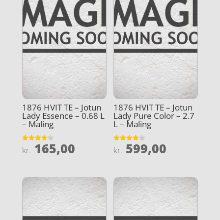
1876 HVIT TE – Jotun
1876 HVIT TE – Jotun
Lady Essence – 0.68 L
Lady Pure Color – 2.7
– Maling
L – Maling
165,00
599,00
Vurderet
Vurderet
kr.
kr.
4.2
4
ud af 5
ud af 5