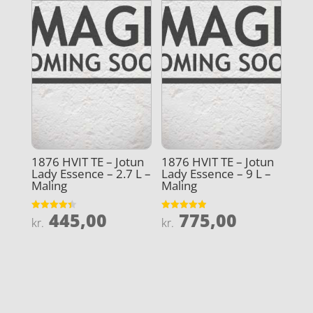
1876 HVIT TE – Jotun
1876 HVIT TE – Jotun
Lady Essence – 2.7 L –
Lady Essence – 9 L –
Maling
Maling
445,00
775,00
Vurderet
Vurderet
kr.
kr.
4.4
4.9
ud af 5
ud af 5