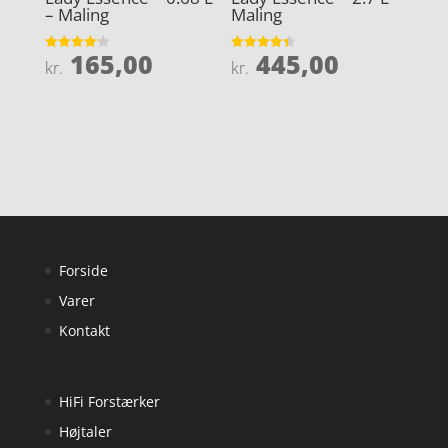
– Maling
Maling
165,00
445,00
Vurderet
Vurderet
kr.
kr.
4.2
4.4
ud af 5
ud af 5
Forside
Varer
Kontakt
HiFi Forstærker
Højtaler