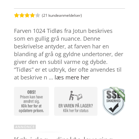
(
21
kundeanmeldelser)
Bedømt
som
3.9
Farven 1024 Tidløs fra Jotun beskrives
ud af 5
baseret
som en gullig grå nuance. Denne
på
beskrivelse antyder, at farven har en
kundebed
ømmelse
blanding af grå og gyldne undertoner, der
r
giver den en subtil varme og dybde.
“Tidløs” er et udtryk, der ofte anvendes til
at beskrive n …
læs mere her