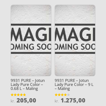
9931 PURE – Jotun
9931 PURE – Jotun
Lady Pure Color –
Lady Pure Color – 9 L
0.68 L – Maling
– Maling
205,00
1.275,00
Vurderet
Vurderet
kr.
kr.
4.9
4
ud af 5
ud af 5