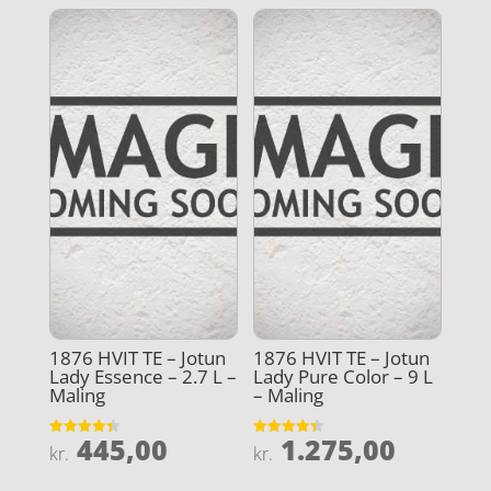
1876 HVIT TE – Jotun
1876 HVIT TE – Jotun
Lady Essence – 2.7 L –
Lady Pure Color – 9 L
Maling
– Maling
445,00
1.275,00
Vurderet
Vurderet
kr.
kr.
4.4
4.4
ud af 5
ud af 5