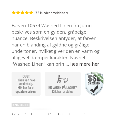
(
62
kundeanmeldelser)
Bedømt
som
4.9
Farven 10679 Washed Linen fra Jotun
ud af 5
baseret på
beskrives som en gylden, gråbeige
kundebedøm
nuance. Beskrivelsen antyder, at farven
melser
har en blanding af gyldne og grålige
undertoner, hvilket giver den en varm og
alligevel dæmpet karakter. Navnet
“Washed Linen” kan brin …
læs mere her