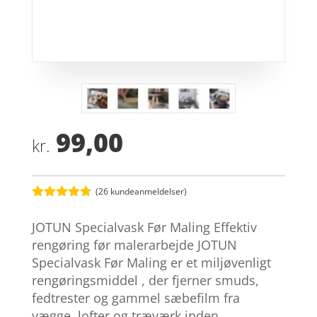
99,00
kr.
(
26
kundeanmeldelser)
Bedømt
som
4.7
JOTUN Specialvask Før Maling Effektiv
ud af 5
baseret på
rengøring før malerarbejde JOTUN
kundebedø
Specialvask Før Maling er et miljøvenligt
mmelser
rengøringsmiddel , der fjerner smuds,
fedtrester og gammel sæbefilm fra
vægge, lofter og træværk inden