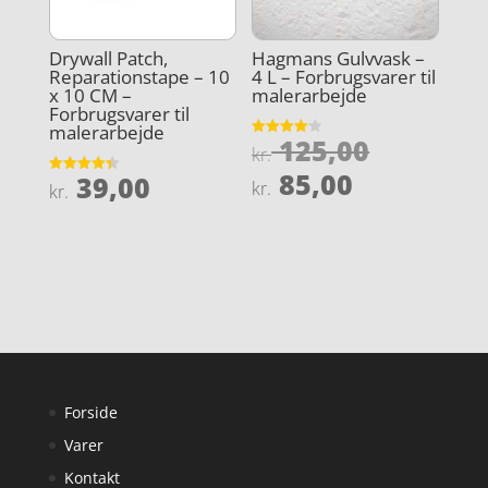
Drywall Patch,
Hagmans Gulvvask –
Reparationstape – 10
4 L – Forbrugsvarer til
x 10 CM –
malerarbejde
Forbrugsvarer til
malerarbejde
Den
125,00
Vurderet
kr.
4.1
oprindel
Den
ud af 5
85,00
39,00
Vurderet
kr.
kr.
pris
4.4
aktuelle
ud af 5
var:
pris
kr. 125,0
er:
kr. 85,00.
Forside
Varer
Kontakt