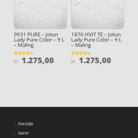
9931 PURE – Jotun
1876 HVIT TE – Jotun
Lady Pure Color – 9 L
Lady Pure Color – 9 L
– Maling
– Maling
1.275,00
1.275,00
Vurderet
Vurderet
kr.
kr.
4
4.4
ud af 5
ud af 5
Forside
Varer