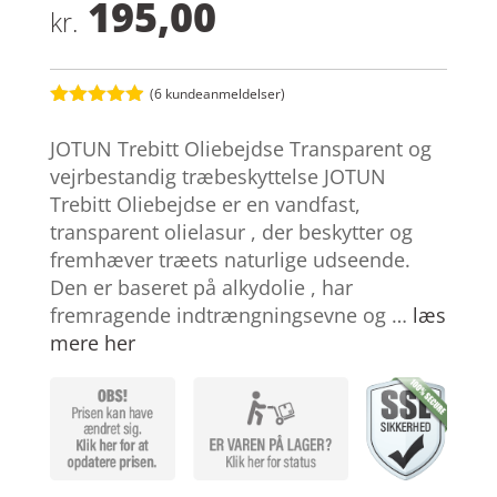
195,00
kr.
(
6
kundeanmeldelser)
Bedømt
som
4.9
JOTUN Trebitt Oliebejdse Transparent og
ud af 5
baseret på
vejrbestandig træbeskyttelse JOTUN
kundebedøm
Trebitt Oliebejdse er en vandfast,
melser
transparent olielasur , der beskytter og
fremhæver træets naturlige udseende.
Den er baseret på alkydolie , har
fremragende indtrængningsevne og …
læs
mere her