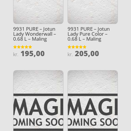
9931 PURE – Jotun
9931 PURE – Jotun
Lady Wonderwall –
Lady Pure Color –
0.68 L – Maling
0.68 L – Maling
195,00
205,00
Vurderet
Vurderet
kr.
kr.
5
4.9
ud af 5
ud af 5