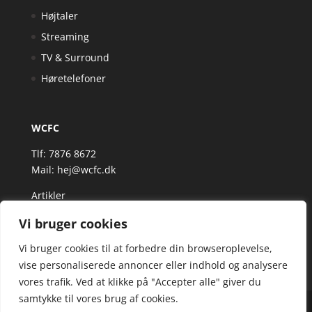
Højtaler
Streaming
TV & Surround
Høretelefoner
WCFC
Tlf: 7876 8672
Mail:
hej@wcfc.dk
Artikler
Vi bruger cookies
Vi bruger cookies til at forbedre din browseroplevelse,
vise personaliserede annoncer eller indhold og analysere
vores trafik. Ved at klikke på "Accepter alle" giver du
samtykke til vores brug af cookies.