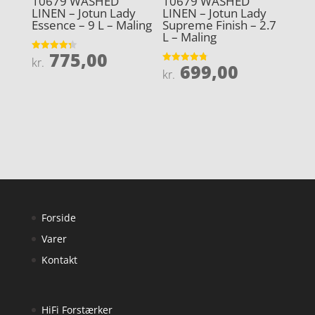
10679 WASHED
10679 WASHED
LINEN – Jotun Lady
LINEN – Jotun Lady
Essence – 9 L – Maling
Supreme Finish – 2.7
L – Maling
775,00
Vurderet
kr.
699,00
4.3
Vurderet
kr.
ud af 5
4.8
ud af 5
Forside
Varer
Kontakt
HiFi Forstærker