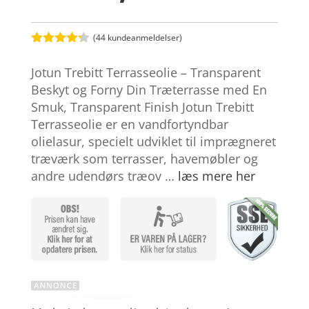
(
44
kundeanmeldelser)
Bedømt
som
4.2
Jotun Trebitt Terrasseolie – Transparent
ud af 5
baseret
Beskyt og Forny Din Træterrasse med En
på
Smuk, Transparent Finish Jotun Trebitt
kundebedø
mmelser
Terrasseolie er en vandfortyndbar
olielasur, specielt udviklet til imprægneret
træværk som terrasser, havemøbler og
andre udendørs træov …
læs mere her