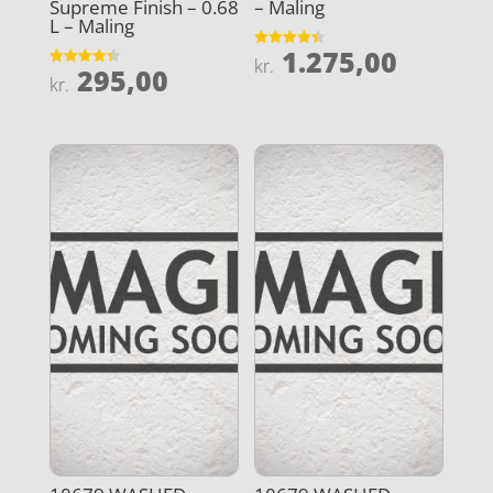
Supreme Finish – 0.68
– Maling
L – Maling
1.275,00
Vurderet
kr.
295,00
4.4
Vurderet
kr.
ud af 5
4.3
ud af 5