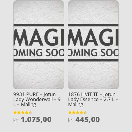
9931 PURE – Jotun
1876 HVIT TE – Jotun
Lady Wonderwall – 9
Lady Essence – 2.7 L –
L – Maling
Maling
1.075,00
445,00
Vurderet
Vurderet
kr.
kr.
4.5
4.4
ud af 5
ud af 5