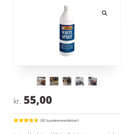
55,00
kr.
(
82
kundeanmeldelser)
Bedømt
som
4.6