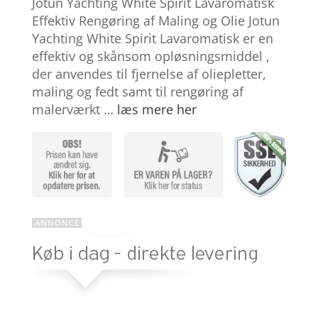
Jotun Yachting White Spirit Lavaromatisk
ud af 5
baseret på
Effektiv Rengøring af Maling og Olie Jotun
kundebedø
Yachting White Spirit Lavaromatisk er en
mmelser
effektiv og skånsom opløsningsmiddel ,
der anvendes til fjernelse af oliepletter,
maling og fedt samt til rengøring af
malerværkt …
læs mere her