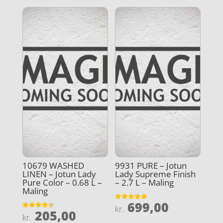
10679 WASHED
9931 PURE – Jotun
LINEN – Jotun Lady
Lady Supreme Finish
Pure Color – 0.68 L –
– 2.7 L – Maling
Maling
699,00
Vurderet
kr.
205,00
4.9
Vurderet
kr.
ud af 5
4.4