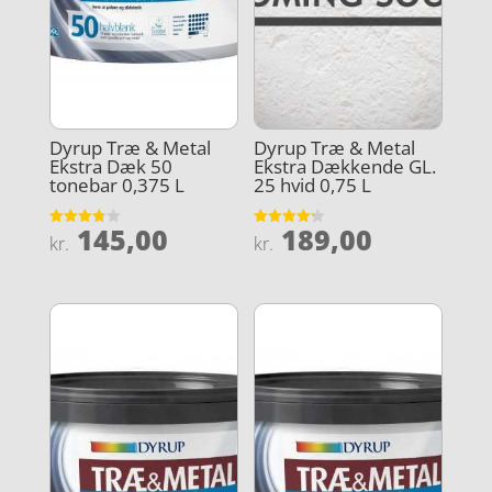
Dyrup Træ & Metal
Dyrup Træ & Metal
Ekstra Dæk 50
Ekstra Dækkende GL.
tonebar 0,375 L
25 hvid 0,75 L
145,00
189,00
Vurderet
Vurderet
kr.
kr.
3.8
4.2
ud af 5
ud af 5