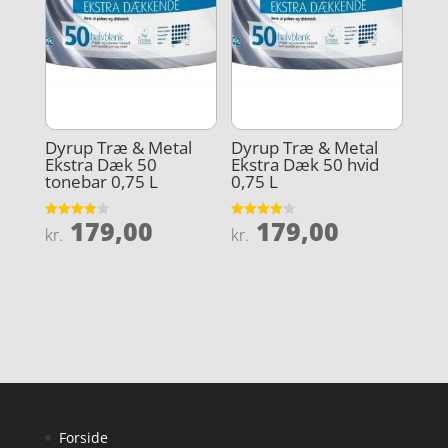
Dyrup Træ & Metal
Dyrup Træ & Metal
Ekstra Dæk 50
Ekstra Dæk 50 hvid
tonebar 0,75 L
0,75 L
179,00
179,00
Vurderet
Vurderet
kr.
kr.
3.9
3.9
ud af 5
ud af 5
Forside