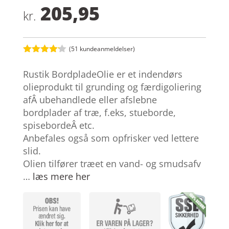
205,95
kr.
(
51
kundeanmeldelser)
Bedømt
som
4.1
Rustik BordpladeOlie er et indendørs
ud af 5
baseret
olieprodukt til grunding og færdigoliering
på
afÂ ubehandlede eller afslebne
kundebedø
mmelser
bordplader af træ, f.eks, stueborde,
spisebordeÂ etc.
Anbefales også som opfrisker ved lettere
slid.
Olien tilfører træet en vand- og smudsafv
…
læs mere her