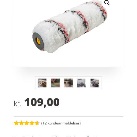
109,00
kr.
(
12
kundeanmeldelser)
Bedømt
som
4.6