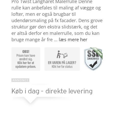
Pro Twist Langhåret Malerrulle Denne
ud af 5
baseret på
rulle kan anbefales til maling af vægge og
kundebedø
lofter, men er også brugbar til
mmelser
udendørsmaling på fx facader. Dens grove
struktur gør den ekstra slidstærk, og det
er altså derfor en malerrulle, som du kan
bruge mange år fre …
læs mere her