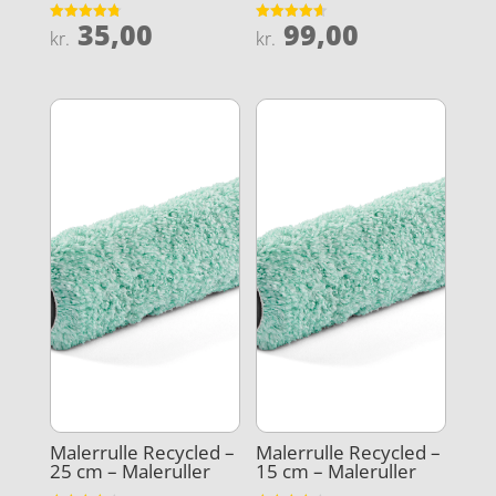
35,00
99,00
Vurderet
Vurderet
kr.
kr.
4.8
4.6
ud af 5
ud af 5
Malerrulle Recycled –
Malerrulle Recycled –
25 cm – Maleruller
15 cm – Maleruller