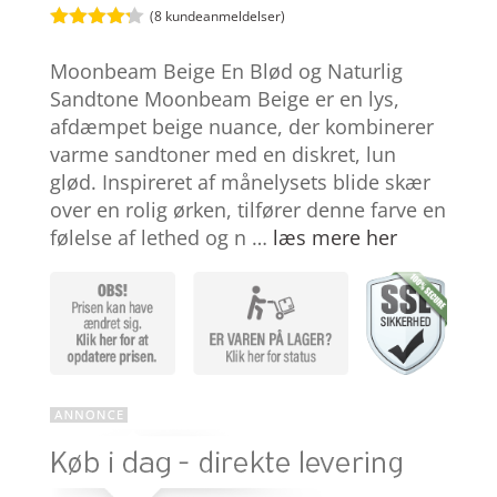
(
8
kundeanmeldelser)
Bedømt
som
4.2
Moonbeam Beige En Blød og Naturlig
ud af 5
baseret
Sandtone Moonbeam Beige er en lys,
på
afdæmpet beige nuance, der kombinerer
kundebedø
mmelser
varme sandtoner med en diskret, lun
glød. Inspireret af månelysets blide skær
over en rolig ørken, tilfører denne farve en
følelse af lethed og n …
læs mere her