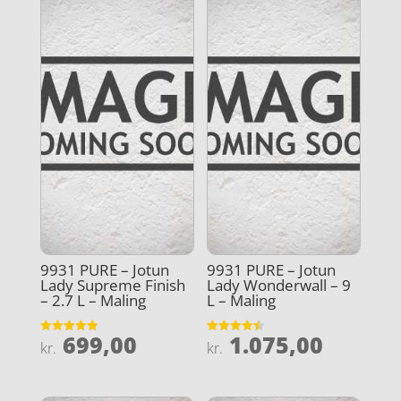
9931 PURE – Jotun
9931 PURE – Jotun
Lady Supreme Finish
Lady Wonderwall – 9
– 2.7 L – Maling
L – Maling
699,00
1.075,00
Vurderet
Vurderet
kr.
kr.
4.9
4.5
ud af 5
ud af 5