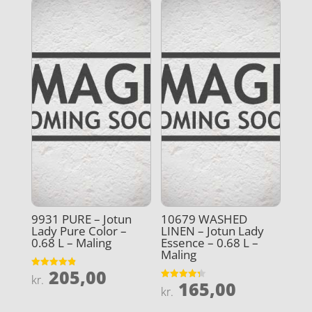
9931 PURE – Jotun
10679 WASHED
Lady Pure Color –
LINEN – Jotun Lady
0.68 L – Maling
Essence – 0.68 L –
Maling
205,00
Vurderet
kr.
165,00
4.9
Vurderet
kr.
ud af 5
4.3
ud af 5