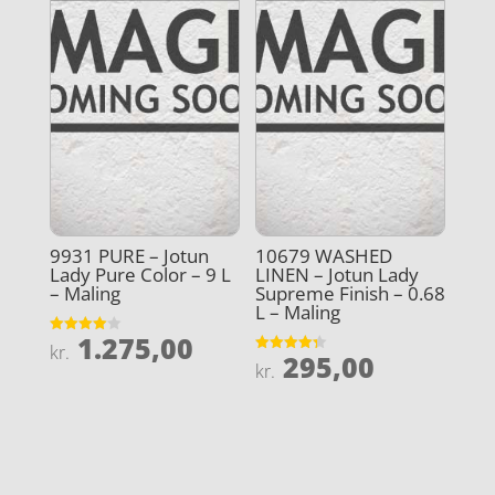
9931 PURE – Jotun
10679 WASHED
Lady Pure Color – 9 L
LINEN – Jotun Lady
– Maling
Supreme Finish – 0.68
L – Maling
1.275,00
Vurderet
kr.
295,00
4
Vurderet
kr.
ud af 5
4.3
ud af 5