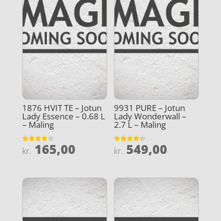
1876 HVIT TE – Jotun
9931 PURE – Jotun
Lady Essence – 0.68 L
Lady Wonderwall –
– Maling
2.7 L – Maling
165,00
549,00
Vurderet
Vurderet
kr.
kr.
4.2
4.3
ud af 5
ud af 5