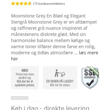
(
15
kundeanmeldelser)
Bedømt
som
4.6
Moonstone Grey En Blød og Elegant
ud af 5
baseret på
Stengrå Moonstone Grey er en afdæmpet
kundebedø
og raffineret grå nuance inspireret af
mmelser
månestenens diskrete glød. Med sin
harmoniske balance mellem kølige og
varme toner tilfører denne farve en rolig,
moderne og tidløs atmosfære …
læs mere
her