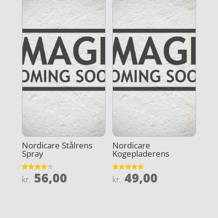
Nordicare Stålrens
Nordicare
Spray
Kogepladerens
56,00
49,00
Vurderet
Vurderet
kr.
kr.
4
4.8
ud af 5
ud af 5