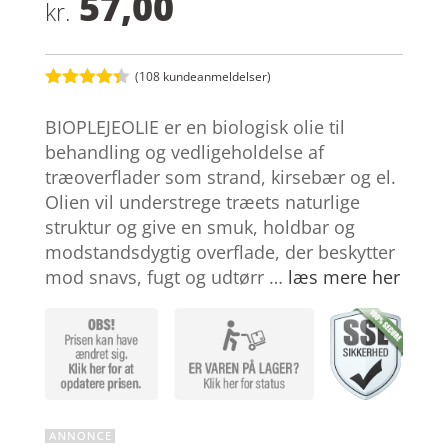
57,00
kr.
(
108
kundeanmeldelser)
Bedømt
som
4.3
BIOPLEJEOLIE er en biologisk olie til
ud af 5
baseret
behandling og vedligeholdelse af
på
træoverflader som strand, kirsebær og el.
kundebedø
mmelser
Olien vil understrege træets naturlige
struktur og give en smuk, holdbar og
modstandsdygtig overflade, der beskytter
mod snavs, fugt og udtørr …
læs mere her