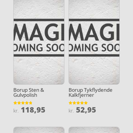
Borup Sten &
Borup Tykflydende
Gulvpolish
Kalkfjerner
118,95
52,95
Vurderet
Vurderet
kr.
kr.
4.8
4.9
ud af 5
ud af 5