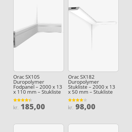
Orac SX105
Orac SX182
Duropolymer
Duropolymer
Fodpanel – 2000 x 13
Stukliste – 2000 x 13
x 110 mm – Stukliste
x 50 mm – Stukliste
185,00
98,00
Vurderet
Vurderet
kr.
kr.
4.4
4.1
ud af 5
ud af 5