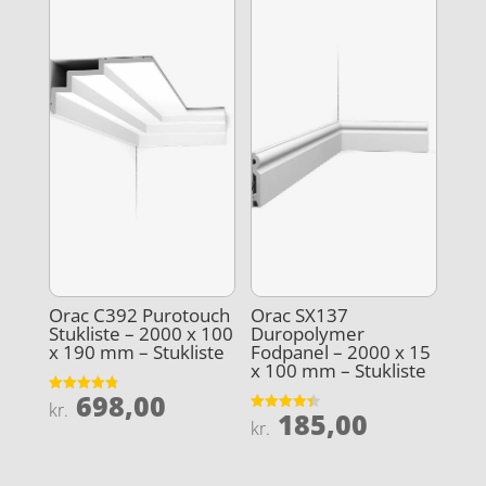
Orac C392 Purotouch
Orac SX137
Stukliste – 2000 x 100
Duropolymer
x 190 mm – Stukliste
Fodpanel – 2000 x 15
x 100 mm – Stukliste
698,00
Vurderet
kr.
185,00
4.8
Vurderet
kr.
ud af 5
4.4
ud af 5