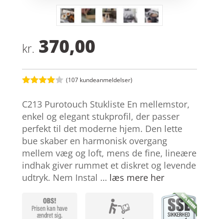
370,00
kr.
(
107
kundeanmeldelser)
Bedømt
som
3.9
C213 Purotouch Stukliste En mellemstor,
ud af 5
baseret
enkel og elegant stukprofil, der passer
på
perfekt til det moderne hjem. Den lette
kundebed
ømmelse
bue skaber en harmonisk overgang
r
mellem væg og loft, mens de fine, lineære
indhak giver rummet et diskret og levende
udtryk. Nem Instal …
læs mere her