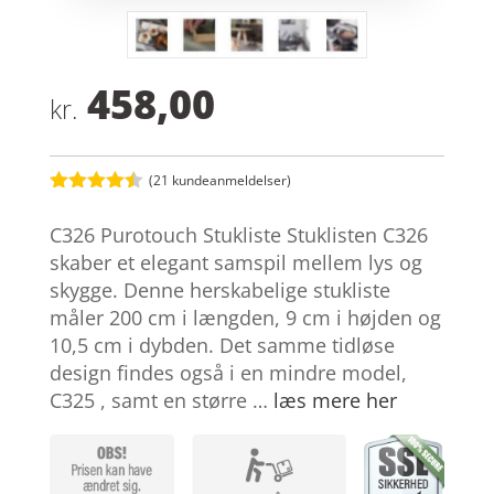
458,00
kr.
(
21
kundeanmeldelser)
Bedømt
som
4.4
C326 Purotouch Stukliste Stuklisten C326
ud af 5
baseret
skaber et elegant samspil mellem lys og
på
skygge. Denne herskabelige stukliste
kundebedø
mmelser
måler 200 cm i længden, 9 cm i højden og
10,5 cm i dybden. Det samme tidløse
design findes også i en mindre model,
C325 , samt en større …
læs mere her