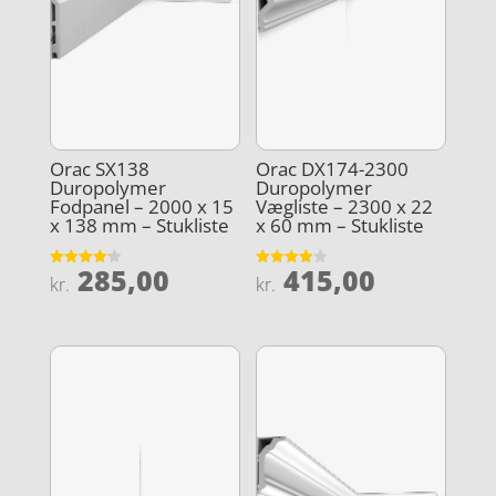
Orac SX138
Orac DX174-2300
Duropolymer
Duropolymer
Fodpanel – 2000 x 15
Vægliste – 2300 x 22
x 138 mm – Stukliste
x 60 mm – Stukliste
285,00
415,00
Vurderet
Vurderet
kr.
kr.
4.2
3.9
ud af 5
ud af 5