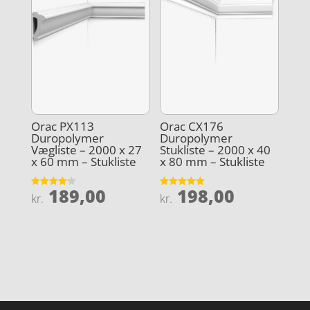
Orac PX113
Orac CX176
Duropolymer
Duropolymer
Vægliste – 2000 x 27
Stukliste – 2000 x 40
x 60 mm – Stukliste
x 80 mm – Stukliste
189,00
198,00
Vurderet
Vurderet
kr.
kr.
4.2
4.9
ud af 5
ud af 5