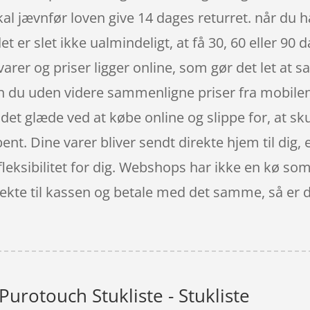
l jævnfør loven give 14 dages returret. når du h
 er slet ikke ualmindeligt, at få 30, 60 eller 90 
 varer og priser ligger online, som gør det let at
n du uden videre sammenligne priser fra mobilen 
t glæde ved at købe online og slippe for, at skul
nt. Dine varer bliver sendt direkte hjem til dig, el
fleksibilitet for dig. Webshops har ikke en kø so
irekte til kassen og betale med det samme, så er 
urotouch Stukliste - Stukliste