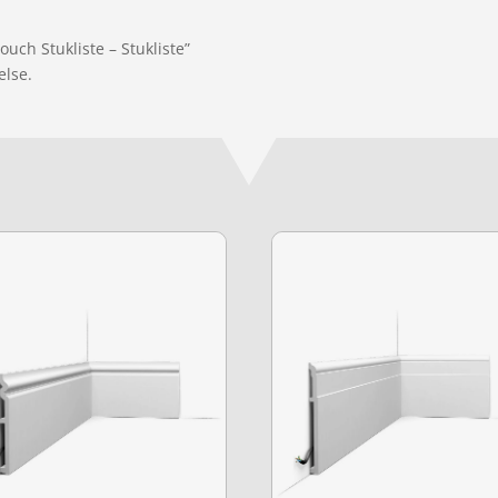
uch Stukliste – Stukliste”
else.