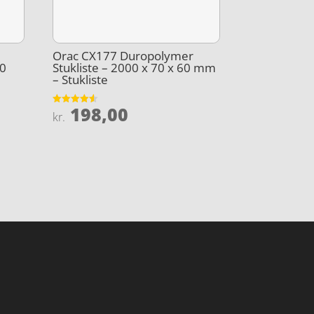
Orac CX177 Duropolymer
00
Stukliste – 2000 x 70 x 60 mm
– Stukliste
198,00
Vurderet
kr.
4.5
ud af 5