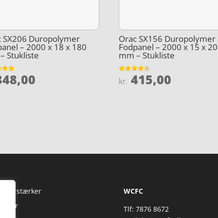
c SX206 Duropolymer
Orac SX156 Duropolymer
anel – 2000 x 18 x 180
Fodpanel – 2000 x 15 x 2
 Stukliste
mm – Stukliste
48,00
415,00
et
Vurderet
kr.
4.4
5
ud af 5
Fi Forstærker
WCFC
jtaler
Tlf: 7876 8672