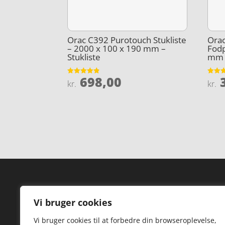
Orac C392 Purotouch Stukliste
Ora
– 2000 x 100 x 190 mm –
Fodp
Stukliste
mm –
698,00
3
Vurderet
Vurder
kr.
kr.
4.8
4.9
ud af 5
ud af 
Forside
Hi
Vi bruger cookies
Varer
Hø
Vi bruger cookies til at forbedre din browseroplevelse,