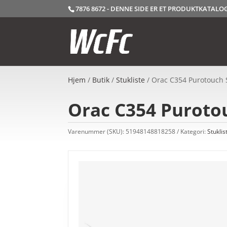
7876 8672 - DENNE SIDE ER ET PRODUKTKATAL
Hjem
/
Butik
/
Stukliste
/ Orac C354 Purotouch St
Orac C354 Purotou
Varenummer (SKU):
51948148818258
Kategori:
Stuklis