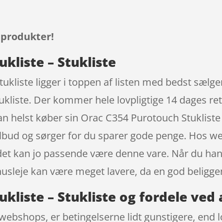
 produkter!
kliste – Stukliste
tukliste ligger i toppen af listen med bedst sæl
tukliste. Der kommer hele lovpligtige 14 dages re
n helst køber sin Orac C354 Purotouch Stukliste
tilbud og sørger for du sparer gode penge. Hos 
, det kan jo passende være denne vare. Når du ha
husleje kan være meget lavere, da en god beligg
kliste – Stukliste og fordele ved 
webshops, er betingelserne lidt gunstigere, end l