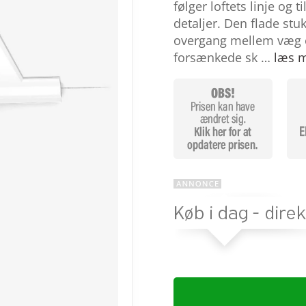
baseret
følger loftets linje og 
på
detaljer. Den flade stu
kundebedø
mmelser
overgang mellem væg og
forsænkede sk …
læs m