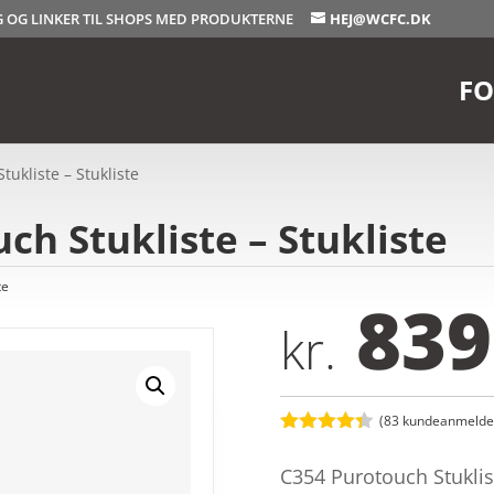
OG OG LINKER TIL SHOPS MED PRODUKTERNE
HEJ@WCFC.DK
FO
ukliste – Stukliste
ch Stukliste – Stukliste
te
839
kr.
(
83
kundeanmeldel
Bedømt
som
4.3
C354 Purotouch Stuklist
ud af 5