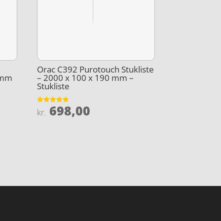
Orac C392 Purotouch Stukliste
 mm
– 2000 x 100 x 190 mm –
Stukliste
698,00
Vurderet
kr.
4.8
ud af 5