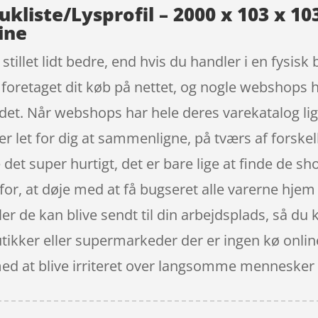
kliste/Lysprofil – 2000 x 103 x 10
ine
tillet lidt bedre, end hvis du handler i en fysisk
 foretaget dit køb på nettet, og nogle webshops ha
det. Når webshops har hele deres varekatalog lig
er let for dig at sammenligne, på tværs af forskel
et super hurtigt, det er bare lige at finde de sho
for, at døje med at få bugseret alle varerne hjem 
ler de kan blive sendt til din arbejdsplads, så du k
kker eller supermarkeder der er ingen kø online –
 med at blive irriteret over langsomme mennesker 