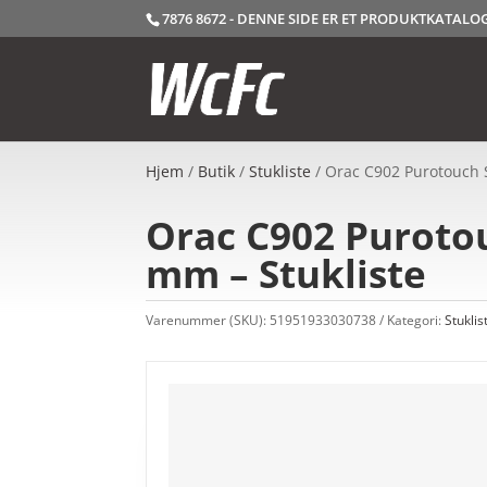
7876 8672 - DENNE SIDE ER ET PRODUKTKATAL
Hjem
/
Butik
/
Stukliste
/ Orac C902 Purotouch St
Orac C902 Purotouc
mm – Stukliste
Varenummer (SKU):
51951933030738
Kategori:
Stuklis