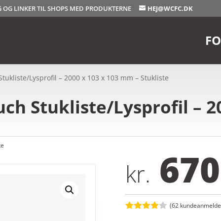
OG OG LINKER TIL SHOPS MED PRODUKTERNE
HEJ@WCFC.DK
FO
ukliste/Lysprofil – 2000 x 103 x 103 mm – Stukliste
h Stukliste/Lysprofil – 2
te
670
kr.
(
62
kundeanmeldel
Bedømt