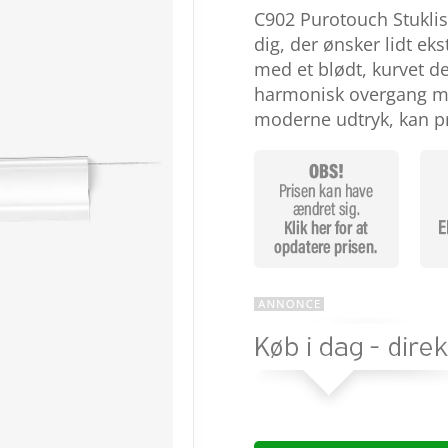
som
3.9
C902 Purotouch Stuklist
ud af 5
baseret
dig, der ønsker lidt eks
på
med et blødt, kurvet 
kundebed
ømmelse
harmonisk overgang me
r
moderne udtryk, kan p