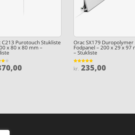
 C213 Purotouch Stukliste
Orac SX179 Duropolymer
00 x 80 x 80 mm –
Fodpanel – 200 x 29 x 97
liste
– Stukliste
70,00
235,00
et
Vurderet
kr.
4.8
5
ud af 5