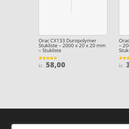
Orac CX133 Duropolymer
Orac
Stukliste – 2000 x 20 x 20 mm
– 20
– Stukliste
Stuk
58,00
3
Vurderet
Vurder
kr.
kr.
4.7
3.9
ud af 5
ud af 