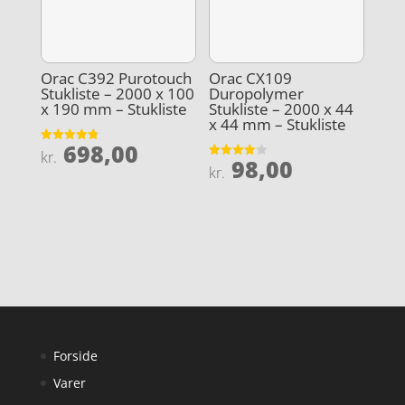
Orac C392 Purotouch
Orac CX109
Stukliste – 2000 x 100
Duropolymer
x 190 mm – Stukliste
Stukliste – 2000 x 44
x 44 mm – Stukliste
698,00
Vurderet
kr.
98,00
4.8
Vurderet
kr.
ud af 5
4.1
ud af 5
Forside
Varer