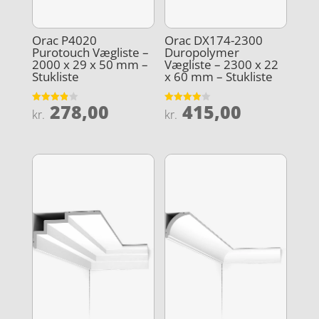
Orac P4020
Orac DX174-2300
Purotouch Vægliste –
Duropolymer
2000 x 29 x 50 mm –
Vægliste – 2300 x 22
Stukliste
x 60 mm – Stukliste
278,00
415,00
Vurderet
Vurderet
kr.
kr.
3.9
3.9
ud af 5
ud af 5